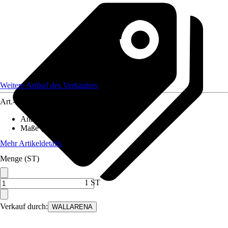
Weitere Artikel des Verkäufers
Art.-Nr.
12582343
Anzahl der Teile
:
5
Maße (BxH)
:
250x175 cm
Mehr Artikeldetails
Menge (ST)
1 ST
Verkauf durch:
WALLARENA