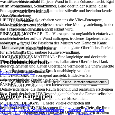
was sie zur idealen Wahl für jede Wand in Ihrem Zuhause macht. Egal
Dimensionsstabil
ob im Wohnzimmer, Schlafzimmer, Büro oder in der Küche, diese
Farbechtheit
Fototapeten verleihen jedem Raum eine stilvolle und beeindruckende
Sehr gut Lichtbeständig
Atmosphäre..
Verarbeitung
LIEFERUMFANG : Sie erhalten von uns die Vlies-Fototapete,
Tapete einkleistern
inklusive Kleister zum Verkleben sowie eine Montageanleitung, in der
Entfernen von Tapeten
das Tapezieren Schritt für Schritt erklärt wird.
Restlos trocken abziehbar
EINFACHE MONTAGE : Die Vliestapete ist unglaublich einfach zu
Stilwelt
montieren: Kleber auf die Wand auftragen, trockene Tapetenstreifen
Modern
anbringen – fertig! Die Passform des Musters von Kante zu Kante
Hinweis
sorgt für eine perfekte Verbindung und eine glatte Oberfläche. Perfekt
Mehr anzeigen
Vlies Fototapete mit Kleister
für eine schnelle und saubere Raumverwandlung.
Maße (BxH)
HOCHWERTIGES MATERIAL : Eine langlebige und deckende
250x175 cm
Produktsicherheit
Vlies-Fototapete mit einer eleganten, halbmatten Oberfläche. Dank
Format
dieser halbmatten und glatten Oberfläche vermeiden Sie unerwünschte
Quer
Lichtreflexionen, sodass Ihr Druck unabhängig von den
Herstellerartikelnummer
Bereich überspringen
Lichtverhältnissen hervorragend aussieht. Entdecken Sie
15958VX5
außergewöhnliche Qualität in jedem Detail!
EAN
Verantwortlich für Produktsicherheit:
.
Siehe Herstellerinformationen
FARBEN : Unsere Fototapeten bieten eine ideale Farb- und
5903011544615
Detailwiedergabe, die Ihren Raum lebendig und realistisch erscheinen
lässt. Dank der hohen UV-Beständigkeit bleiben die Farben selbst bei
Weitere Kategorien
längerer Lichteinwirkung brillant und verblassen nicht.
MODERNE DESIGNS : Unsere Vlies-Fototapeten mit
Liste überspringen
beeindruckendem 3D-Effekt sorgen für eine visuelle Tiefe, die Ihren
Farben, Tapeten & Wandverkleidungen
Tapeten
Fototapeten
Wänden eine lebendige und realistische Optik verleiht. Wir arbeiten
Vliestapeten
Überstreichbare Tapeten
Raufasertapeten