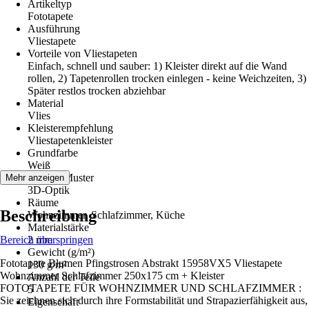
Artikeltyp
Fototapete
Ausführung
Vliestapete
Vorteile von Vliestapeten
Einfach, schnell und sauber: 1) Kleister direkt auf die Wand
rollen, 2) Tapetenrollen trocken einlegen - keine Weichzeiten, 3)
Später restlos trocken abziehbar
Material
Vlies
Kleisterempfehlung
Vliestapetenkleister
Grundfarbe
Weiß
Dekor / Muster
Mehr anzeigen
3D-Optik
Räume
Beschreibung
Wohnzimmer, Schlafzimmer, Küche
Materialstärke
Bereich überspringen
2 mm
Gewicht (g/m²)
Fototapete Blumen Pfingstrosen Abstrakt 15958VX5 Vliestapete
130 g/m²
Wohnzimmer Schlafzimmer 250x175 cm + Kleister
Anzahl der Teile
FOTOTAPETE FÜR WOHNZIMMER UND SCHLAFZIMMER :
5
Sie zeichnen sich durch ihre Formstabilität und Strapazierfähigkeit aus,
Eigenschaft