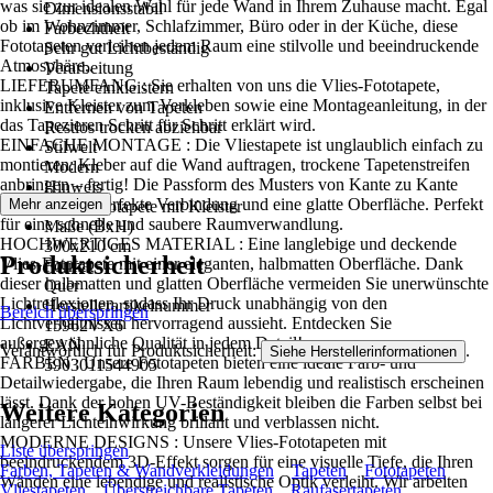
was sie zur idealen Wahl für jede Wand in Ihrem Zuhause macht. Egal
Dimensionsstabil
ob im Wohnzimmer, Schlafzimmer, Büro oder in der Küche, diese
Farbechtheit
Fototapeten verleihen jedem Raum eine stilvolle und beeindruckende
Sehr gut Lichtbeständig
Atmosphäre..
Verarbeitung
LIEFERUMFANG : Sie erhalten von uns die Vlies-Fototapete,
Tapete einkleistern
inklusive Kleister zum Verkleben sowie eine Montageanleitung, in der
Entfernen von Tapeten
das Tapezieren Schritt für Schritt erklärt wird.
Restlos trocken abziehbar
EINFACHE MONTAGE : Die Vliestapete ist unglaublich einfach zu
Stilwelt
montieren: Kleber auf die Wand auftragen, trockene Tapetenstreifen
Modern
anbringen – fertig! Die Passform des Musters von Kante zu Kante
Hinweis
sorgt für eine perfekte Verbindung und eine glatte Oberfläche. Perfekt
Mehr anzeigen
Vlies Fototapete mit Kleister
für eine schnelle und saubere Raumverwandlung.
Maße (BxH)
HOCHWERTIGES MATERIAL : Eine langlebige und deckende
300x210 cm
Produktsicherheit
Vlies-Fototapete mit einer eleganten, halbmatten Oberfläche. Dank
Format
dieser halbmatten und glatten Oberfläche vermeiden Sie unerwünschte
Quer
Lichtreflexionen, sodass Ihr Druck unabhängig von den
Herstellerartikelnummer
Bereich überspringen
Lichtverhältnissen hervorragend aussieht. Entdecken Sie
15962VX6
außergewöhnliche Qualität in jedem Detail!
EAN
Verantwortlich für Produktsicherheit:
.
Siehe Herstellerinformationen
FARBEN : Unsere Fototapeten bieten eine ideale Farb- und
5903011544905
Detailwiedergabe, die Ihren Raum lebendig und realistisch erscheinen
lässt. Dank der hohen UV-Beständigkeit bleiben die Farben selbst bei
Weitere Kategorien
längerer Lichteinwirkung brillant und verblassen nicht.
MODERNE DESIGNS : Unsere Vlies-Fototapeten mit
Liste überspringen
beeindruckendem 3D-Effekt sorgen für eine visuelle Tiefe, die Ihren
Farben, Tapeten & Wandverkleidungen
Tapeten
Fototapeten
Wänden eine lebendige und realistische Optik verleiht. Wir arbeiten
Vliestapeten
Überstreichbare Tapeten
Raufasertapeten