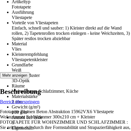
Artikeltyp
Fototapete
Ausführung
Vliestapete
Vorteile von Vliestapeten
Einfach, schnell und sauber: 1) Kleister direkt auf die Wand
rollen, 2) Tapetenrollen trocken einlegen - keine Weichzeiten, 3)
Später restlos trocken abziehbar
Material
Vlies
Kleisterempfehlung
Vliestapetenkleister
Grundfarbe
Weiß
Dekor / Muster
Mehr anzeigen
3D-Optik
Räume
Beschreibung
Wohnzimmer, Schlafzimmer, Küche
Materialstärke
Bereich überspringen
2 mm
Gewicht (g/m²)
Fototapete Blumen Beton Abstraktion 15962VX6 Vliestapete
130 g/m²
Wohnzimmer Schlafzimmer 300x210 cm + Kleister
Anzahl der Teile
FOTOTAPETE FÜR WOHNZIMMER UND SCHLAFZIMMER :
6
Sie zeichnen sich durch ihre Formstabilität und Strapazierfähigkeit aus,
Eigenschaft