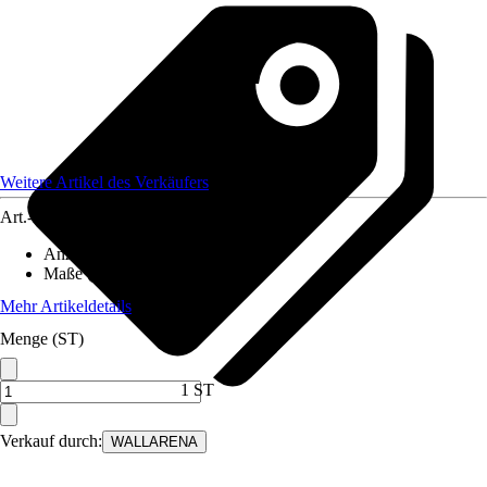
Weitere Artikel des Verkäufers
Art.-Nr.
12582478
Anzahl der Teile
:
6
Maße (BxH)
:
300x210 cm
Mehr Artikeldetails
Menge (ST)
1 ST
Verkauf durch:
WALLARENA