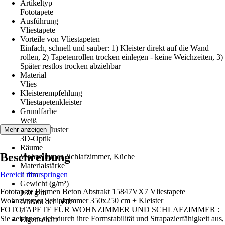
Artikeltyp
Fototapete
Ausführung
Vliestapete
Vorteile von Vliestapeten
Einfach, schnell und sauber: 1) Kleister direkt auf die Wand
rollen, 2) Tapetenrollen trocken einlegen - keine Weichzeiten, 3)
Später restlos trocken abziehbar
Material
Vlies
Kleisterempfehlung
Vliestapetenkleister
Grundfarbe
Weiß
Dekor / Muster
Mehr anzeigen
3D-Optik
Räume
Beschreibung
Wohnzimmer, Schlafzimmer, Küche
Materialstärke
Bereich überspringen
2 mm
Gewicht (g/m²)
Fototapete Blumen Beton Abstrakt 15847VX7 Vliestapete
130 g/m²
Wohnzimmer Schlafzimmer 350x250 cm + Kleister
Anzahl der Teile
FOTOTAPETE FÜR WOHNZIMMER UND SCHLAFZIMMER :
7
Sie zeichnen sich durch ihre Formstabilität und Strapazierfähigkeit aus,
Eigenschaft