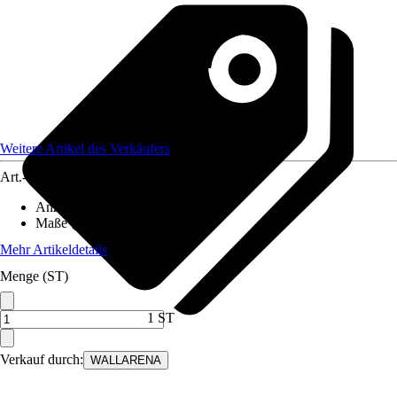
Weitere Artikel des Verkäufers
Art.-Nr.
12582368
Anzahl der Teile
:
7
Maße (BxH)
:
350x250 cm
Mehr Artikeldetails
Menge (ST)
1 ST
Verkauf durch:
WALLARENA