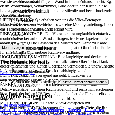
was sie zur idealen Wahl für jede Wand in Ihrem Zuhause macht. Egal
Dimensionsstabil
ob im Wohnzimmer, Schlafzimmer, Büro oder in der Küche, diese
Farbechtheit
Fototapeten verleihen jedem Raum eine stilvolle und beeindruckende
Sehr gut Lichtbeständig
Atmosphäre..
Verarbeitung
LIEFERUMFANG : Sie erhalten von uns die Vlies-Fototapete,
Tapete einkleistern
inklusive Kleister zum Verkleben sowie eine Montageanleitung, in der
Entfernen von Tapeten
das Tapezieren Schritt für Schritt erklärt wird.
Restlos trocken abziehbar
EINFACHE MONTAGE : Die Vliestapete ist unglaublich einfach zu
Stilwelt
montieren: Kleber auf die Wand auftragen, trockene Tapetenstreifen
Modern
anbringen – fertig! Die Passform des Musters von Kante zu Kante
Hinweis
sorgt für eine perfekte Verbindung und eine glatte Oberfläche. Perfekt
Mehr anzeigen
Vlies Fototapete mit Kleister
für eine schnelle und saubere Raumverwandlung.
Maße (BxH)
HOCHWERTIGES MATERIAL : Eine langlebige und deckende
350x250 cm
Produktsicherheit
Vlies-Fototapete mit einer eleganten, halbmatten Oberfläche. Dank
Format
dieser halbmatten und glatten Oberfläche vermeiden Sie unerwünschte
Quer
Lichtreflexionen, sodass Ihr Druck unabhängig von den
Herstellerartikelnummer
Bereich überspringen
Lichtverhältnissen hervorragend aussieht. Entdecken Sie
15847VX7
außergewöhnliche Qualität in jedem Detail!
EAN
Verantwortlich für Produktsicherheit:
.
Siehe Herstellerinformationen
FARBEN : Unsere Fototapeten bieten eine ideale Farb- und
5903011532759
Detailwiedergabe, die Ihren Raum lebendig und realistisch erscheinen
lässt. Dank der hohen UV-Beständigkeit bleiben die Farben selbst bei
Weitere Kategorien
längerer Lichteinwirkung brillant und verblassen nicht.
MODERNE DESIGNS : Unsere Vlies-Fototapeten mit
Liste überspringen
beeindruckendem 3D-Effekt sorgen für eine visuelle Tiefe, die Ihren
Farben, Tapeten & Wandverkleidungen
Tapeten
Fototapeten
Wänden eine lebendige und realistische Optik verleiht. Wir arbeiten
Vliestapeten
Überstreichbare Tapeten
Raufasertapeten