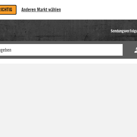
RICHTIG
Anderen Markt wählen
Sendungsverfolg