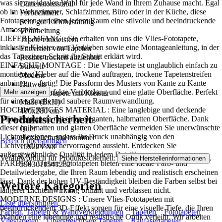
was sie zur idealen Wahl für jede Wand in Ihrem Zuhause macht. Egal
Dimensionsstabil
ob im Wohnzimmer, Schlafzimmer, Büro oder in der Küche, diese
Farbechtheit
Fototapeten verleihen jedem Raum eine stilvolle und beeindruckende
Sehr gut Lichtbeständig
Atmosphäre..
Verarbeitung
LIEFERUMFANG : Sie erhalten von uns die Vlies-Fototapete,
Tapete einkleistern
inklusive Kleister zum Verkleben sowie eine Montageanleitung, in der
Entfernen von Tapeten
das Tapezieren Schritt für Schritt erklärt wird.
Restlos trocken abziehbar
EINFACHE MONTAGE : Die Vliestapete ist unglaublich einfach zu
Stilwelt
montieren: Kleber auf die Wand auftragen, trockene Tapetenstreifen
Modern
anbringen – fertig! Die Passform des Musters von Kante zu Kante
Hinweis
sorgt für eine perfekte Verbindung und eine glatte Oberfläche. Perfekt
Mehr anzeigen
Vlies Fototapete mit Kleister
für eine schnelle und saubere Raumverwandlung.
Maße (BxH)
HOCHWERTIGES MATERIAL : Eine langlebige und deckende
400x280 cm
Produktsicherheit
Vlies-Fototapete mit einer eleganten, halbmatten Oberfläche. Dank
Format
dieser halbmatten und glatten Oberfläche vermeiden Sie unerwünschte
Quer
Lichtreflexionen, sodass Ihr Druck unabhängig von den
Herstellerartikelnummer
Bereich überspringen
Lichtverhältnissen hervorragend aussieht. Entdecken Sie
15922VX8
außergewöhnliche Qualität in jedem Detail!
EAN
Verantwortlich für Produktsicherheit:
.
Siehe Herstellerinformationen
FARBEN : Unsere Fototapeten bieten eine ideale Farb- und
5903011541232
Detailwiedergabe, die Ihren Raum lebendig und realistisch erscheinen
lässt. Dank der hohen UV-Beständigkeit bleiben die Farben selbst bei
Weitere Kategorien
längerer Lichteinwirkung brillant und verblassen nicht.
MODERNE DESIGNS : Unsere Vlies-Fototapeten mit
Liste überspringen
beeindruckendem 3D-Effekt sorgen für eine visuelle Tiefe, die Ihren
Farben, Tapeten & Wandverkleidungen
Tapeten
Fototapeten
Wänden eine lebendige und realistische Optik verleiht. Wir arbeiten
Vliestapeten
Überstreichbare Tapeten
Raufasertapeten