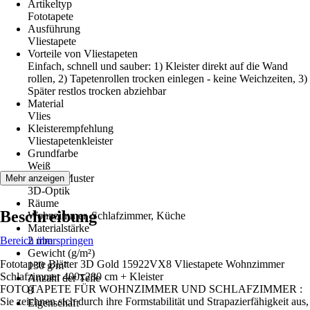
Artikeltyp
Fototapete
Ausführung
Vliestapete
Vorteile von Vliestapeten
Einfach, schnell und sauber: 1) Kleister direkt auf die Wand
rollen, 2) Tapetenrollen trocken einlegen - keine Weichzeiten, 3)
Später restlos trocken abziehbar
Material
Vlies
Kleisterempfehlung
Vliestapetenkleister
Grundfarbe
Weiß
Dekor / Muster
Mehr anzeigen
3D-Optik
Räume
Beschreibung
Wohnzimmer, Schlafzimmer, Küche
Materialstärke
Bereich überspringen
2 mm
Gewicht (g/m²)
Fototapete Blätter 3D Gold 15922VX8 Vliestapete Wohnzimmer
130 g/m²
Schlafzimmer 400x280 cm + Kleister
Anzahl der Teile
FOTOTAPETE FÜR WOHNZIMMER UND SCHLAFZIMMER :
8
Sie zeichnen sich durch ihre Formstabilität und Strapazierfähigkeit aus,
Eigenschaft