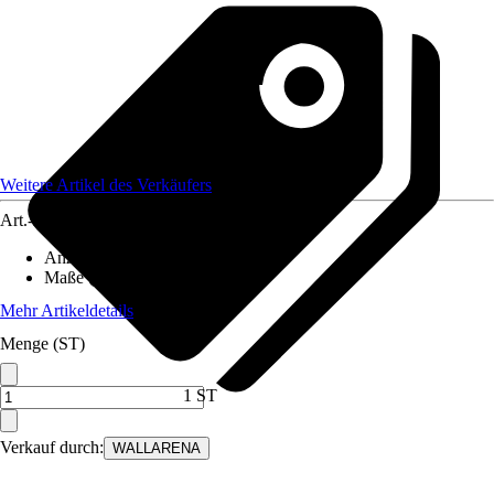
Weitere Artikel des Verkäufers
Art.-Nr.
12582411
Anzahl der Teile
:
8
Maße (BxH)
:
400x280 cm
Mehr Artikeldetails
Menge (ST)
1 ST
Verkauf durch:
WALLARENA