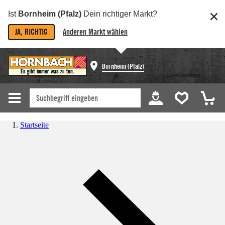
Ist
Bornheim (Pfalz)
Dein richtiger Markt?
JA, RICHTIG
Anderen Markt wählen
Bornheim (Pfalz)
Startseite