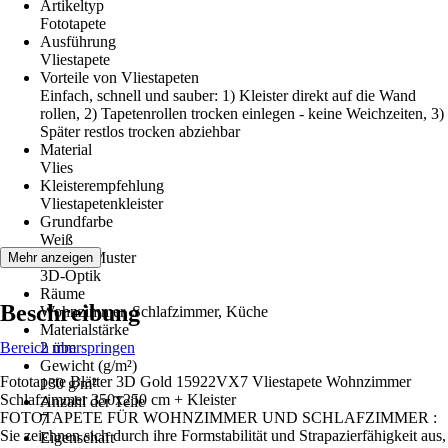
Artikeltyp
Fototapete
Ausführung
Vliestapete
Vorteile von Vliestapeten
Einfach, schnell und sauber: 1) Kleister direkt auf die Wand
rollen, 2) Tapetenrollen trocken einlegen - keine Weichzeiten, 3)
Später restlos trocken abziehbar
Material
Vlies
Kleisterempfehlung
Vliestapetenkleister
Grundfarbe
Weiß
Dekor / Muster
Mehr anzeigen
3D-Optik
Räume
Beschreibung
Wohnzimmer, Schlafzimmer, Küche
Materialstärke
Bereich überspringen
2 mm
Gewicht (g/m²)
Fototapete Blätter 3D Gold 15922VX7 Vliestapete Wohnzimmer
130 g/m²
Schlafzimmer 350x250 cm + Kleister
Anzahl der Teile
FOTOTAPETE FÜR WOHNZIMMER UND SCHLAFZIMMER :
7
Sie zeichnen sich durch ihre Formstabilität und Strapazierfähigkeit aus,
Eigenschaft