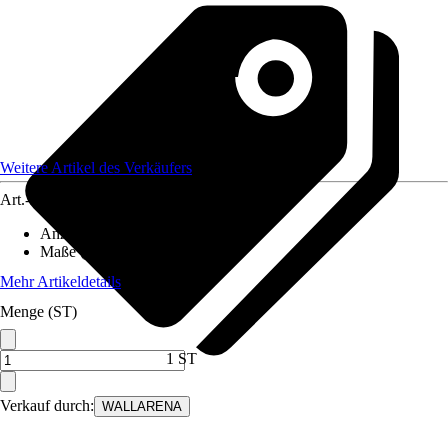
Weitere Artikel des Verkäufers
Art.-Nr.
12582316
Anzahl der Teile
:
7
Maße (BxH)
:
350x250 cm
Mehr Artikeldetails
Menge (ST)
1 ST
Verkauf durch:
WALLARENA