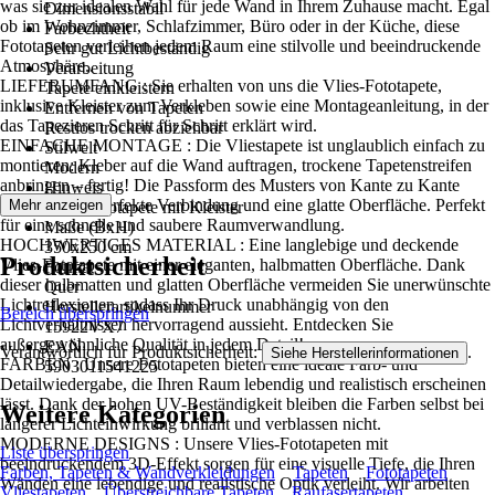
was sie zur idealen Wahl für jede Wand in Ihrem Zuhause macht. Egal
Dimensionsstabil
ob im Wohnzimmer, Schlafzimmer, Büro oder in der Küche, diese
Farbechtheit
Fototapeten verleihen jedem Raum eine stilvolle und beeindruckende
Sehr gut Lichtbeständig
Atmosphäre..
Verarbeitung
LIEFERUMFANG : Sie erhalten von uns die Vlies-Fototapete,
Tapete einkleistern
inklusive Kleister zum Verkleben sowie eine Montageanleitung, in der
Entfernen von Tapeten
das Tapezieren Schritt für Schritt erklärt wird.
Restlos trocken abziehbar
EINFACHE MONTAGE : Die Vliestapete ist unglaublich einfach zu
Stilwelt
montieren: Kleber auf die Wand auftragen, trockene Tapetenstreifen
Modern
anbringen – fertig! Die Passform des Musters von Kante zu Kante
Hinweis
sorgt für eine perfekte Verbindung und eine glatte Oberfläche. Perfekt
Mehr anzeigen
Vlies Fototapete mit Kleister
für eine schnelle und saubere Raumverwandlung.
Maße (BxH)
HOCHWERTIGES MATERIAL : Eine langlebige und deckende
350x250 cm
Produktsicherheit
Vlies-Fototapete mit einer eleganten, halbmatten Oberfläche. Dank
Format
dieser halbmatten und glatten Oberfläche vermeiden Sie unerwünschte
Quer
Lichtreflexionen, sodass Ihr Druck unabhängig von den
Herstellerartikelnummer
Bereich überspringen
Lichtverhältnissen hervorragend aussieht. Entdecken Sie
15922VX7
außergewöhnliche Qualität in jedem Detail!
EAN
Verantwortlich für Produktsicherheit:
.
Siehe Herstellerinformationen
FARBEN : Unsere Fototapeten bieten eine ideale Farb- und
5903011541225
Detailwiedergabe, die Ihren Raum lebendig und realistisch erscheinen
lässt. Dank der hohen UV-Beständigkeit bleiben die Farben selbst bei
Weitere Kategorien
längerer Lichteinwirkung brillant und verblassen nicht.
MODERNE DESIGNS : Unsere Vlies-Fototapeten mit
Liste überspringen
beeindruckendem 3D-Effekt sorgen für eine visuelle Tiefe, die Ihren
Farben, Tapeten & Wandverkleidungen
Tapeten
Fototapeten
Wänden eine lebendige und realistische Optik verleiht. Wir arbeiten
Vliestapeten
Überstreichbare Tapeten
Raufasertapeten