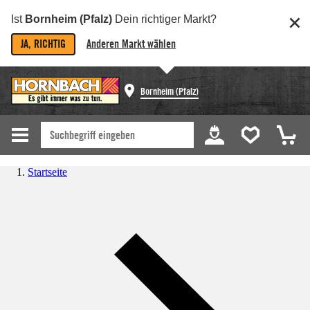
Ist
Bornheim (Pfalz)
Dein richtiger Markt?
JA, RICHTIG
Anderen Markt wählen
Bornheim (Pfalz)
Startseite