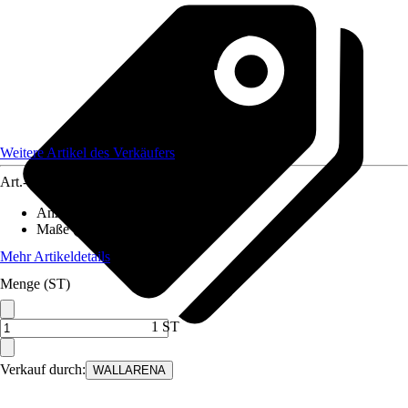
Weitere Artikel des Verkäufers
Art.-Nr.
12582219
Anzahl der Teile
:
8
Maße (BxH)
:
400x280 cm
Mehr Artikeldetails
Menge (ST)
1 ST
Verkauf durch:
WALLARENA