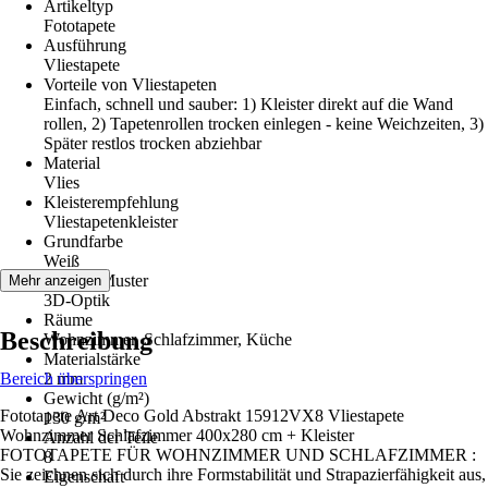
Artikeltyp
Fototapete
Ausführung
Vliestapete
Vorteile von Vliestapeten
Einfach, schnell und sauber: 1) Kleister direkt auf die Wand
rollen, 2) Tapetenrollen trocken einlegen - keine Weichzeiten, 3)
Später restlos trocken abziehbar
Material
Vlies
Kleisterempfehlung
Vliestapetenkleister
Grundfarbe
Weiß
Dekor / Muster
Mehr anzeigen
3D-Optik
Räume
Beschreibung
Wohnzimmer, Schlafzimmer, Küche
Materialstärke
Bereich überspringen
2 mm
Gewicht (g/m²)
Fototapete Art Deco Gold Abstrakt 15912VX8 Vliestapete
130 g/m²
Wohnzimmer Schlafzimmer 400x280 cm + Kleister
Anzahl der Teile
FOTOTAPETE FÜR WOHNZIMMER UND SCHLAFZIMMER :
8
Sie zeichnen sich durch ihre Formstabilität und Strapazierfähigkeit aus,
Eigenschaft