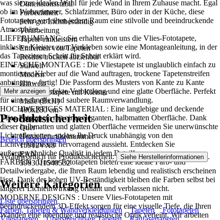
was sie zur idealen Wahl für jede Wand in Ihrem Zuhause macht. Egal
Dimensionsstabil
ob im Wohnzimmer, Schlafzimmer, Büro oder in der Küche, diese
Farbechtheit
Fototapeten verleihen jedem Raum eine stilvolle und beeindruckende
Sehr gut Lichtbeständig
Atmosphäre..
Verarbeitung
LIEFERUMFANG : Sie erhalten von uns die Vlies-Fototapete,
Tapete einkleistern
inklusive Kleister zum Verkleben sowie eine Montageanleitung, in der
Entfernen von Tapeten
das Tapezieren Schritt für Schritt erklärt wird.
Restlos trocken abziehbar
EINFACHE MONTAGE : Die Vliestapete ist unglaublich einfach zu
Stilwelt
montieren: Kleber auf die Wand auftragen, trockene Tapetenstreifen
Modern
anbringen – fertig! Die Passform des Musters von Kante zu Kante
Hinweis
sorgt für eine perfekte Verbindung und eine glatte Oberfläche. Perfekt
Mehr anzeigen
Vlies Fototapete mit Kleister
für eine schnelle und saubere Raumverwandlung.
Maße (BxH)
HOCHWERTIGES MATERIAL : Eine langlebige und deckende
400x280 cm
Produktsicherheit
Vlies-Fototapete mit einer eleganten, halbmatten Oberfläche. Dank
Format
dieser halbmatten und glatten Oberfläche vermeiden Sie unerwünschte
Quer
Lichtreflexionen, sodass Ihr Druck unabhängig von den
Herstellerartikelnummer
Bereich überspringen
Lichtverhältnissen hervorragend aussieht. Entdecken Sie
15912VX8
außergewöhnliche Qualität in jedem Detail!
EAN
Verantwortlich für Produktsicherheit:
.
Siehe Herstellerinformationen
FARBEN : Unsere Fototapeten bieten eine ideale Farb- und
5903011540532
Detailwiedergabe, die Ihren Raum lebendig und realistisch erscheinen
lässt. Dank der hohen UV-Beständigkeit bleiben die Farben selbst bei
Weitere Kategorien
längerer Lichteinwirkung brillant und verblassen nicht.
MODERNE DESIGNS : Unsere Vlies-Fototapeten mit
Liste überspringen
beeindruckendem 3D-Effekt sorgen für eine visuelle Tiefe, die Ihren
Farben, Tapeten & Wandverkleidungen
Tapeten
Fototapeten
Wänden eine lebendige und realistische Optik verleiht. Wir arbeiten
Vliestapeten
Überstreichbare Tapeten
Raufasertapeten