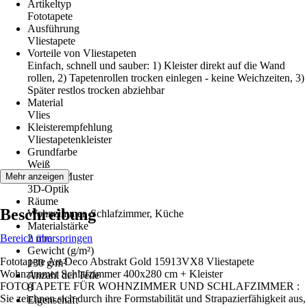
Artikeltyp
Fototapete
Ausführung
Vliestapete
Vorteile von Vliestapeten
Einfach, schnell und sauber: 1) Kleister direkt auf die Wand
rollen, 2) Tapetenrollen trocken einlegen - keine Weichzeiten, 3)
Später restlos trocken abziehbar
Material
Vlies
Kleisterempfehlung
Vliestapetenkleister
Grundfarbe
Weiß
Dekor / Muster
Mehr anzeigen
3D-Optik
Räume
Beschreibung
Wohnzimmer, Schlafzimmer, Küche
Materialstärke
Bereich überspringen
2 mm
Gewicht (g/m²)
Fototapete Art Deco Abstrakt Gold 15913VX8 Vliestapete
130 g/m²
Wohnzimmer Schlafzimmer 400x280 cm + Kleister
Anzahl der Teile
FOTOTAPETE FÜR WOHNZIMMER UND SCHLAFZIMMER :
8
Sie zeichnen sich durch ihre Formstabilität und Strapazierfähigkeit aus,
Eigenschaft