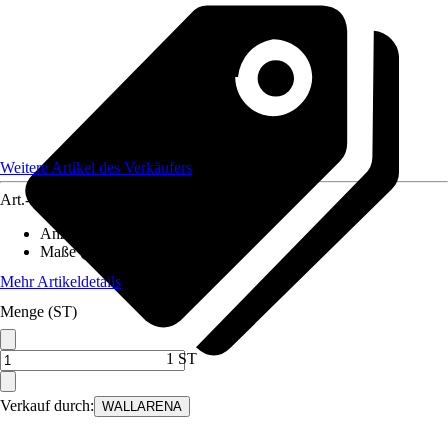
Weitere Artikel des Verkäufers
Art.-Nr.
12582231
Anzahl der Teile
:
8
Maße (BxH)
:
400x280 cm
Mehr Artikeldetails
Menge (ST)
1 ST
Verkauf durch:
WALLARENA