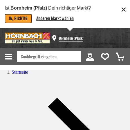
Ist
Bornheim (Pfalz)
Dein richtiger Markt?
JA, RICHTIG
Anderen Markt wählen
Bornheim (Pfalz)
Startseite