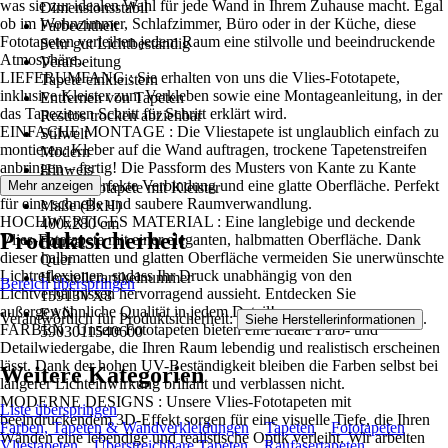
was sie zur idealen Wahl für jede Wand in Ihrem Zuhause macht. Egal
Dimensionsstabil
ob im Wohnzimmer, Schlafzimmer, Büro oder in der Küche, diese
Farbechtheit
Fototapeten verleihen jedem Raum eine stilvolle und beeindruckende
Sehr gut Lichtbeständig
Atmosphäre..
Verarbeitung
LIEFERUMFANG : Sie erhalten von uns die Vlies-Fototapete,
Tapete einkleistern
inklusive Kleister zum Verkleben sowie eine Montageanleitung, in der
Entfernen von Tapeten
das Tapezieren Schritt für Schritt erklärt wird.
Restlos trocken abziehbar
EINFACHE MONTAGE : Die Vliestapete ist unglaublich einfach zu
Stilwelt
montieren: Kleber auf die Wand auftragen, trockene Tapetenstreifen
Modern
anbringen – fertig! Die Passform des Musters von Kante zu Kante
Hinweis
sorgt für eine perfekte Verbindung und eine glatte Oberfläche. Perfekt
Mehr anzeigen
Vlies Fototapete mit Kleister
für eine schnelle und saubere Raumverwandlung.
Maße (BxH)
HOCHWERTIGES MATERIAL : Eine langlebige und deckende
400x280 cm
Produktsicherheit
Vlies-Fototapete mit einer eleganten, halbmatten Oberfläche. Dank
Format
dieser halbmatten und glatten Oberfläche vermeiden Sie unerwünschte
Quer
Lichtreflexionen, sodass Ihr Druck unabhängig von den
Herstellerartikelnummer
Bereich überspringen
Lichtverhältnissen hervorragend aussieht. Entdecken Sie
15913VX8
außergewöhnliche Qualität in jedem Detail!
EAN
Verantwortlich für Produktsicherheit:
.
Siehe Herstellerinformationen
FARBEN : Unsere Fototapeten bieten eine ideale Farb- und
5903011540600
Detailwiedergabe, die Ihren Raum lebendig und realistisch erscheinen
lässt. Dank der hohen UV-Beständigkeit bleiben die Farben selbst bei
Weitere Kategorien
längerer Lichteinwirkung brillant und verblassen nicht.
MODERNE DESIGNS : Unsere Vlies-Fototapeten mit
Liste überspringen
beeindruckendem 3D-Effekt sorgen für eine visuelle Tiefe, die Ihren
Farben, Tapeten & Wandverkleidungen
Tapeten
Fototapeten
Wänden eine lebendige und realistische Optik verleiht. Wir arbeiten
Vliestapeten
Überstreichbare Tapeten
Raufasertapeten