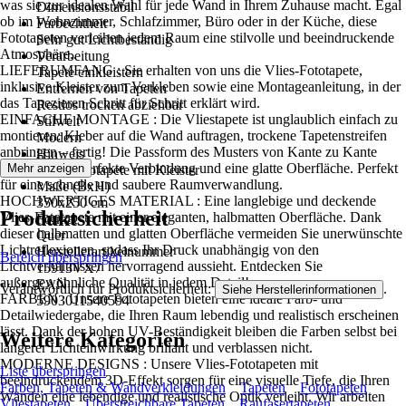
was sie zur idealen Wahl für jede Wand in Ihrem Zuhause macht. Egal
Dimensionsstabil
ob im Wohnzimmer, Schlafzimmer, Büro oder in der Küche, diese
Farbechtheit
Fototapeten verleihen jedem Raum eine stilvolle und beeindruckende
Sehr gut Lichtbeständig
Atmosphäre..
Verarbeitung
LIEFERUMFANG : Sie erhalten von uns die Vlies-Fototapete,
Tapete einkleistern
inklusive Kleister zum Verkleben sowie eine Montageanleitung, in der
Entfernen von Tapeten
das Tapezieren Schritt für Schritt erklärt wird.
Restlos trocken abziehbar
EINFACHE MONTAGE : Die Vliestapete ist unglaublich einfach zu
Stilwelt
montieren: Kleber auf die Wand auftragen, trockene Tapetenstreifen
Modern
anbringen – fertig! Die Passform des Musters von Kante zu Kante
Hinweis
sorgt für eine perfekte Verbindung und eine glatte Oberfläche. Perfekt
Mehr anzeigen
Vlies Fototapete mit Kleister
für eine schnelle und saubere Raumverwandlung.
Maße (BxH)
HOCHWERTIGES MATERIAL : Eine langlebige und deckende
350x250 cm
Produktsicherheit
Vlies-Fototapete mit einer eleganten, halbmatten Oberfläche. Dank
Format
dieser halbmatten und glatten Oberfläche vermeiden Sie unerwünschte
Quer
Lichtreflexionen, sodass Ihr Druck unabhängig von den
Herstellerartikelnummer
Bereich überspringen
Lichtverhältnissen hervorragend aussieht. Entdecken Sie
15913VX7
außergewöhnliche Qualität in jedem Detail!
EAN
Verantwortlich für Produktsicherheit:
.
Siehe Herstellerinformationen
FARBEN : Unsere Fototapeten bieten eine ideale Farb- und
5903011540594
Detailwiedergabe, die Ihren Raum lebendig und realistisch erscheinen
lässt. Dank der hohen UV-Beständigkeit bleiben die Farben selbst bei
Weitere Kategorien
längerer Lichteinwirkung brillant und verblassen nicht.
MODERNE DESIGNS : Unsere Vlies-Fototapeten mit
Liste überspringen
beeindruckendem 3D-Effekt sorgen für eine visuelle Tiefe, die Ihren
Farben, Tapeten & Wandverkleidungen
Tapeten
Fototapeten
Wänden eine lebendige und realistische Optik verleiht. Wir arbeiten
Vliestapeten
Überstreichbare Tapeten
Raufasertapeten