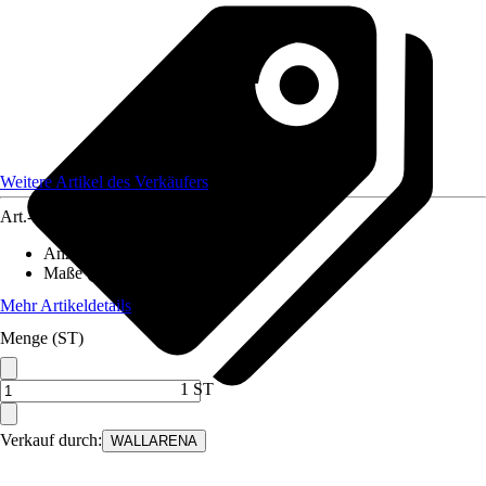
Weitere Artikel des Verkäufers
Art.-Nr.
12582423
Anzahl der Teile
:
7
Maße (BxH)
:
350x250 cm
Mehr Artikeldetails
Menge (ST)
1 ST
Verkauf durch:
WALLARENA