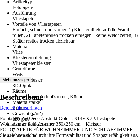
Artikeltyp
Fototapete
Ausführung
Vliestapete
Vorteile von Vliestapeten
Einfach, schnell und sauber: 1) Kleister direkt auf die Wand
rollen, 2) Tapetenrollen trocken einlegen - keine Weichzeiten, 3)
Später restlos trocken abziehbar
Material
Vlies
Kleisterempfehlung
Vliestapetenkleister
Grundfarbe
Weiß
Dekor / Muster
Mehr anzeigen
3D-Optik
Räume
Beschreibung
Wohnzimmer, Schlafzimmer, Küche
Materialstärke
Bereich überspringen
2 mm
Gewicht (g/m²)
Fototapete Art Deco Abstrakt Gold 15913VX7 Vliestapete
130 g/m²
Wohnzimmer Schlafzimmer 350x250 cm + Kleister
Anzahl der Teile
FOTOTAPETE FÜR WOHNZIMMER UND SCHLAFZIMMER :
7
Sie zeichnen sich durch ihre Formstabilität und Strapazierfähigkeit aus,
Eigenschaft