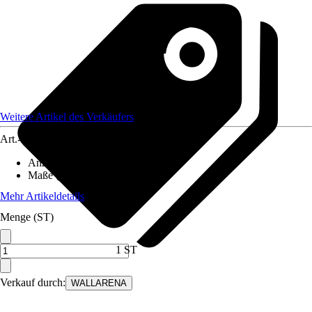
Weitere Artikel des Verkäufers
Art.-Nr.
12582386
Anzahl der Teile
:
5
Maße (BxH)
:
250x175 cm
Mehr Artikeldetails
Menge (ST)
1 ST
Verkauf durch:
WALLARENA