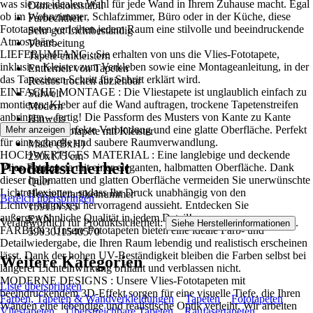
was sie zur idealen Wahl für jede Wand in Ihrem Zuhause macht. Egal
Dimensionsstabil
ob im Wohnzimmer, Schlafzimmer, Büro oder in der Küche, diese
Farbechtheit
Fototapeten verleihen jedem Raum eine stilvolle und beeindruckende
Sehr gut Lichtbeständig
Atmosphäre..
Verarbeitung
LIEFERUMFANG : Sie erhalten von uns die Vlies-Fototapete,
Tapete einkleistern
inklusive Kleister zum Verkleben sowie eine Montageanleitung, in der
Entfernen von Tapeten
das Tapezieren Schritt für Schritt erklärt wird.
Restlos trocken abziehbar
EINFACHE MONTAGE : Die Vliestapete ist unglaublich einfach zu
Stilwelt
montieren: Kleber auf die Wand auftragen, trockene Tapetenstreifen
Modern
anbringen – fertig! Die Passform des Musters von Kante zu Kante
Hinweis
sorgt für eine perfekte Verbindung und eine glatte Oberfläche. Perfekt
Mehr anzeigen
Vlies Fototapete mit Kleister
für eine schnelle und saubere Raumverwandlung.
Maße (BxH)
HOCHWERTIGES MATERIAL : Eine langlebige und deckende
250x175 cm
Produktsicherheit
Vlies-Fototapete mit einer eleganten, halbmatten Oberfläche. Dank
Format
dieser halbmatten und glatten Oberfläche vermeiden Sie unerwünschte
Quer
Lichtreflexionen, sodass Ihr Druck unabhängig von den
Herstellerartikelnummer
Bereich überspringen
Lichtverhältnissen hervorragend aussieht. Entdecken Sie
15913VX5
außergewöhnliche Qualität in jedem Detail!
EAN
Verantwortlich für Produktsicherheit:
.
Siehe Herstellerinformationen
FARBEN : Unsere Fototapeten bieten eine ideale Farb- und
5903011540570
Detailwiedergabe, die Ihren Raum lebendig und realistisch erscheinen
lässt. Dank der hohen UV-Beständigkeit bleiben die Farben selbst bei
Weitere Kategorien
längerer Lichteinwirkung brillant und verblassen nicht.
MODERNE DESIGNS : Unsere Vlies-Fototapeten mit
Liste überspringen
beeindruckendem 3D-Effekt sorgen für eine visuelle Tiefe, die Ihren
Farben, Tapeten & Wandverkleidungen
Tapeten
Fototapeten
Wänden eine lebendige und realistische Optik verleiht. Wir arbeiten
Vliestapeten
Überstreichbare Tapeten
Raufasertapeten