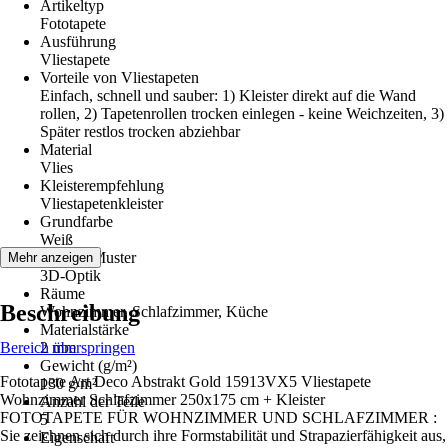
Artikeltyp
Fototapete
Ausführung
Vliestapete
Vorteile von Vliestapeten
Einfach, schnell und sauber: 1) Kleister direkt auf die Wand
rollen, 2) Tapetenrollen trocken einlegen - keine Weichzeiten, 3)
Später restlos trocken abziehbar
Material
Vlies
Kleisterempfehlung
Vliestapetenkleister
Grundfarbe
Weiß
Dekor / Muster
Mehr anzeigen
3D-Optik
Räume
Beschreibung
Wohnzimmer, Schlafzimmer, Küche
Materialstärke
Bereich überspringen
2 mm
Gewicht (g/m²)
Fototapete Art Deco Abstrakt Gold 15913VX5 Vliestapete
130 g/m²
Wohnzimmer Schlafzimmer 250x175 cm + Kleister
Anzahl der Teile
FOTOTAPETE FÜR WOHNZIMMER UND SCHLAFZIMMER :
5
Sie zeichnen sich durch ihre Formstabilität und Strapazierfähigkeit aus,
Eigenschaft