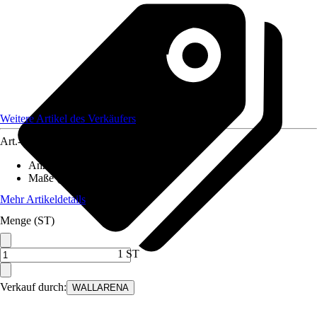
Weitere Artikel des Verkäufers
Art.-Nr.
12582152
Anzahl der Teile
:
8
Maße (BxH)
:
400x280 cm
Mehr Artikeldetails
Menge (ST)
1 ST
Verkauf durch:
WALLARENA