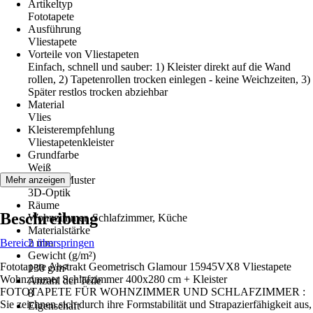
Artikeltyp
Fototapete
Ausführung
Vliestapete
Vorteile von Vliestapeten
Einfach, schnell und sauber: 1) Kleister direkt auf die Wand
rollen, 2) Tapetenrollen trocken einlegen - keine Weichzeiten, 3)
Später restlos trocken abziehbar
Material
Vlies
Kleisterempfehlung
Vliestapetenkleister
Grundfarbe
Weiß
Dekor / Muster
Mehr anzeigen
3D-Optik
Räume
Beschreibung
Wohnzimmer, Schlafzimmer, Küche
Materialstärke
Bereich überspringen
2 mm
Gewicht (g/m²)
Fototapete Abstrakt Geometrisch Glamour 15945VX8 Vliestapete
130 g/m²
Wohnzimmer Schlafzimmer 400x280 cm + Kleister
Anzahl der Teile
FOTOTAPETE FÜR WOHNZIMMER UND SCHLAFZIMMER :
8
Sie zeichnen sich durch ihre Formstabilität und Strapazierfähigkeit aus,
Eigenschaft