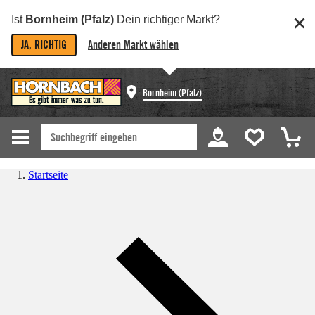
Ist
Bornheim (Pfalz)
Dein richtiger Markt?
JA, RICHTIG
Anderen Markt wählen
Bornheim (Pfalz)
Startseite