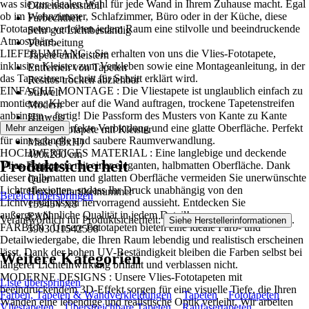
was sie zur idealen Wahl für jede Wand in Ihrem Zuhause macht. Egal
Dimensionsstabil
ob im Wohnzimmer, Schlafzimmer, Büro oder in der Küche, diese
Farbechtheit
Fototapeten verleihen jedem Raum eine stilvolle und beeindruckende
Sehr gut Lichtbeständig
Atmosphäre..
Verarbeitung
LIEFERUMFANG : Sie erhalten von uns die Vlies-Fototapete,
Tapete einkleistern
inklusive Kleister zum Verkleben sowie eine Montageanleitung, in der
Entfernen von Tapeten
das Tapezieren Schritt für Schritt erklärt wird.
Restlos trocken abziehbar
EINFACHE MONTAGE : Die Vliestapete ist unglaublich einfach zu
Stilwelt
montieren: Kleber auf die Wand auftragen, trockene Tapetenstreifen
Modern
anbringen – fertig! Die Passform des Musters von Kante zu Kante
Hinweis
sorgt für eine perfekte Verbindung und eine glatte Oberfläche. Perfekt
Mehr anzeigen
Vlies Fototapete mit Kleister
für eine schnelle und saubere Raumverwandlung.
Maße (BxH)
HOCHWERTIGES MATERIAL : Eine langlebige und deckende
400x280 cm
Produktsicherheit
Vlies-Fototapete mit einer eleganten, halbmatten Oberfläche. Dank
Format
dieser halbmatten und glatten Oberfläche vermeiden Sie unerwünschte
Quer
Lichtreflexionen, sodass Ihr Druck unabhängig von den
Herstellerartikelnummer
Bereich überspringen
Lichtverhältnissen hervorragend aussieht. Entdecken Sie
15945VX8
außergewöhnliche Qualität in jedem Detail!
EAN
Verantwortlich für Produktsicherheit:
.
Siehe Herstellerinformationen
FARBEN : Unsere Fototapeten bieten eine ideale Farb- und
5903011542598
Detailwiedergabe, die Ihren Raum lebendig und realistisch erscheinen
lässt. Dank der hohen UV-Beständigkeit bleiben die Farben selbst bei
Weitere Kategorien
längerer Lichteinwirkung brillant und verblassen nicht.
MODERNE DESIGNS : Unsere Vlies-Fototapeten mit
Liste überspringen
beeindruckendem 3D-Effekt sorgen für eine visuelle Tiefe, die Ihren
Farben, Tapeten & Wandverkleidungen
Tapeten
Fototapeten
Wänden eine lebendige und realistische Optik verleiht. Wir arbeiten
Vliestapeten
Überstreichbare Tapeten
Raufasertapeten