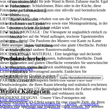
was sie zur idealen Wahl für jede Wand in Ihrem Zuhause macht. Egal
Dimensionsstabil
ob im Wohnzimmer, Schlafzimmer, Büro oder in der Küche, diese
Farbechtheit
Fototapeten verleihen jedem Raum eine stilvolle und beeindruckende
Sehr gut Lichtbeständig
Atmosphäre..
Verarbeitung
LIEFERUMFANG : Sie erhalten von uns die Vlies-Fototapete,
Tapete einkleistern
inklusive Kleister zum Verkleben sowie eine Montageanleitung, in der
Entfernen von Tapeten
das Tapezieren Schritt für Schritt erklärt wird.
Restlos trocken abziehbar
EINFACHE MONTAGE : Die Vliestapete ist unglaublich einfach zu
Stilwelt
montieren: Kleber auf die Wand auftragen, trockene Tapetenstreifen
Modern
anbringen – fertig! Die Passform des Musters von Kante zu Kante
Hinweis
sorgt für eine perfekte Verbindung und eine glatte Oberfläche. Perfekt
Mehr anzeigen
Vlies Fototapete mit Kleister
für eine schnelle und saubere Raumverwandlung.
Maße (BxH)
HOCHWERTIGES MATERIAL : Eine langlebige und deckende
250x175 cm
Produktsicherheit
Vlies-Fototapete mit einer eleganten, halbmatten Oberfläche. Dank
Format
dieser halbmatten und glatten Oberfläche vermeiden Sie unerwünschte
Quer
Lichtreflexionen, sodass Ihr Druck unabhängig von den
Herstellerartikelnummer
Bereich überspringen
Lichtverhältnissen hervorragend aussieht. Entdecken Sie
15945VX5
außergewöhnliche Qualität in jedem Detail!
EAN
Verantwortlich für Produktsicherheit:
.
Siehe Herstellerinformationen
FARBEN : Unsere Fototapeten bieten eine ideale Farb- und
5903011542567
Detailwiedergabe, die Ihren Raum lebendig und realistisch erscheinen
lässt. Dank der hohen UV-Beständigkeit bleiben die Farben selbst bei
Weitere Kategorien
längerer Lichteinwirkung brillant und verblassen nicht.
MODERNE DESIGNS : Unsere Vlies-Fototapeten mit
Liste überspringen
beeindruckendem 3D-Effekt sorgen für eine visuelle Tiefe, die Ihren
Farben, Tapeten & Wandverkleidungen
Tapeten
Fototapeten
Wänden eine lebendige und realistische Optik verleiht. Wir arbeiten
Vliestapeten
Überstreichbare Tapeten
Raufasertapeten