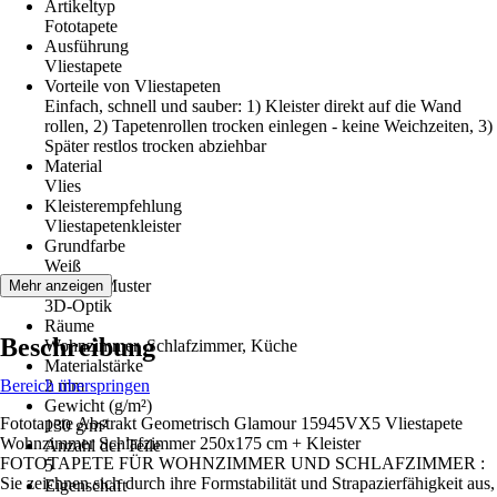
Artikeltyp
Fototapete
Ausführung
Vliestapete
Vorteile von Vliestapeten
Einfach, schnell und sauber: 1) Kleister direkt auf die Wand
rollen, 2) Tapetenrollen trocken einlegen - keine Weichzeiten, 3)
Später restlos trocken abziehbar
Material
Vlies
Kleisterempfehlung
Vliestapetenkleister
Grundfarbe
Weiß
Dekor / Muster
Mehr anzeigen
3D-Optik
Räume
Beschreibung
Wohnzimmer, Schlafzimmer, Küche
Materialstärke
Bereich überspringen
2 mm
Gewicht (g/m²)
Fototapete Abstrakt Geometrisch Glamour 15945VX5 Vliestapete
130 g/m²
Wohnzimmer Schlafzimmer 250x175 cm + Kleister
Anzahl der Teile
FOTOTAPETE FÜR WOHNZIMMER UND SCHLAFZIMMER :
5
Sie zeichnen sich durch ihre Formstabilität und Strapazierfähigkeit aus,
Eigenschaft