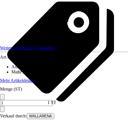
Weitere Artikel des Verkäufers
Art.-Nr.
12582354
Anzahl der Teile
:
5
Maße (BxH)
:
250x175 cm
Mehr Artikeldetails
Menge (ST)
1 ST
Verkauf durch:
WALLARENA