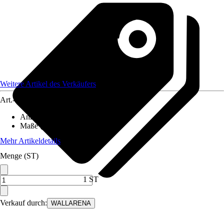
Weitere Artikel des Verkäufers
Art.-Nr.
12582274
Anzahl der Teile
:
8
Maße (BxH)
:
400x280 cm
Mehr Artikeldetails
Menge (ST)
1 ST
Verkauf durch:
WALLARENA