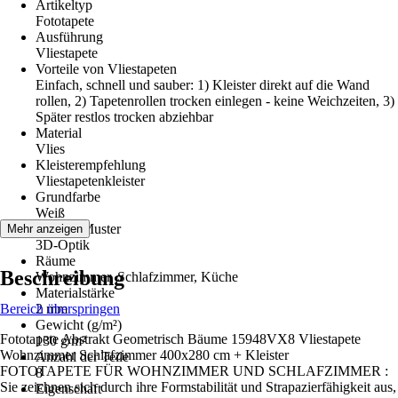
Artikeltyp
Fototapete
Ausführung
Vliestapete
Vorteile von Vliestapeten
Einfach, schnell und sauber: 1) Kleister direkt auf die Wand
rollen, 2) Tapetenrollen trocken einlegen - keine Weichzeiten, 3)
Später restlos trocken abziehbar
Material
Vlies
Kleisterempfehlung
Vliestapetenkleister
Grundfarbe
Weiß
Dekor / Muster
Mehr anzeigen
3D-Optik
Räume
Beschreibung
Wohnzimmer, Schlafzimmer, Küche
Materialstärke
Bereich überspringen
2 mm
Gewicht (g/m²)
Fototapete Abstrakt Geometrisch Bäume 15948VX8 Vliestapete
130 g/m²
Wohnzimmer Schlafzimmer 400x280 cm + Kleister
Anzahl der Teile
FOTOTAPETE FÜR WOHNZIMMER UND SCHLAFZIMMER :
8
Sie zeichnen sich durch ihre Formstabilität und Strapazierfähigkeit aus,
Eigenschaft