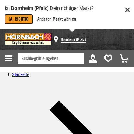
Ist
Bornheim (Pfalz)
Dein richtiger Markt?
JA, RICHTIG
Anderen Markt wählen
Bornheim (Pfalz)
Startseite