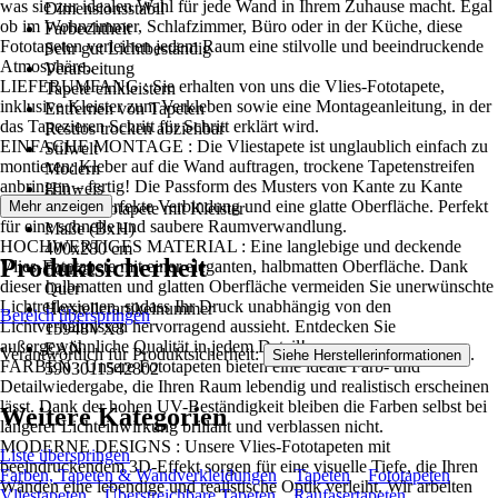
was sie zur idealen Wahl für jede Wand in Ihrem Zuhause macht. Egal
Dimensionsstabil
ob im Wohnzimmer, Schlafzimmer, Büro oder in der Küche, diese
Farbechtheit
Fototapeten verleihen jedem Raum eine stilvolle und beeindruckende
Sehr gut Lichtbeständig
Atmosphäre..
Verarbeitung
LIEFERUMFANG : Sie erhalten von uns die Vlies-Fototapete,
Tapete einkleistern
inklusive Kleister zum Verkleben sowie eine Montageanleitung, in der
Entfernen von Tapeten
das Tapezieren Schritt für Schritt erklärt wird.
Restlos trocken abziehbar
EINFACHE MONTAGE : Die Vliestapete ist unglaublich einfach zu
Stilwelt
montieren: Kleber auf die Wand auftragen, trockene Tapetenstreifen
Modern
anbringen – fertig! Die Passform des Musters von Kante zu Kante
Hinweis
sorgt für eine perfekte Verbindung und eine glatte Oberfläche. Perfekt
Mehr anzeigen
Vlies Fototapete mit Kleister
für eine schnelle und saubere Raumverwandlung.
Maße (BxH)
HOCHWERTIGES MATERIAL : Eine langlebige und deckende
400x280 cm
Produktsicherheit
Vlies-Fototapete mit einer eleganten, halbmatten Oberfläche. Dank
Format
dieser halbmatten und glatten Oberfläche vermeiden Sie unerwünschte
Quer
Lichtreflexionen, sodass Ihr Druck unabhängig von den
Herstellerartikelnummer
Bereich überspringen
Lichtverhältnissen hervorragend aussieht. Entdecken Sie
15948VX8
außergewöhnliche Qualität in jedem Detail!
EAN
Verantwortlich für Produktsicherheit:
.
Siehe Herstellerinformationen
FARBEN : Unsere Fototapeten bieten eine ideale Farb- und
5903011542802
Detailwiedergabe, die Ihren Raum lebendig und realistisch erscheinen
lässt. Dank der hohen UV-Beständigkeit bleiben die Farben selbst bei
Weitere Kategorien
längerer Lichteinwirkung brillant und verblassen nicht.
MODERNE DESIGNS : Unsere Vlies-Fototapeten mit
Liste überspringen
beeindruckendem 3D-Effekt sorgen für eine visuelle Tiefe, die Ihren
Farben, Tapeten & Wandverkleidungen
Tapeten
Fototapeten
Wänden eine lebendige und realistische Optik verleiht. Wir arbeiten
Vliestapeten
Überstreichbare Tapeten
Raufasertapeten