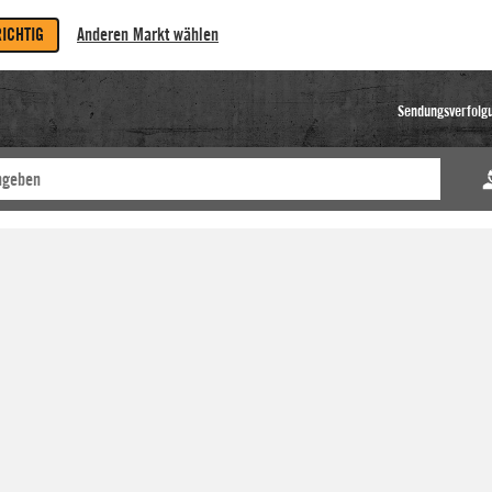
RICHTIG
Anderen Markt wählen
Sendungsverfolg