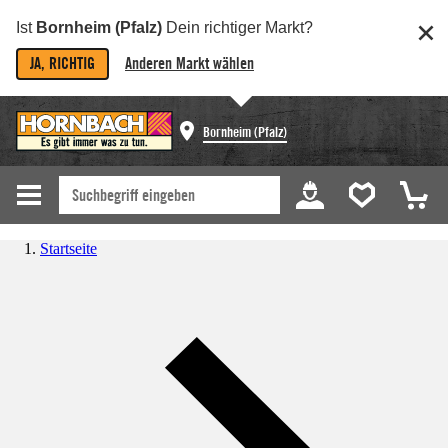
Ist
Bornheim (Pfalz)
Dein richtiger Markt?
JA, RICHTIG
Anderen Markt wählen
Bornheim (Pfalz)
Startseite