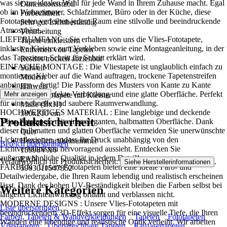
was sie zur idealen Wahl für jede Wand in Ihrem Zuhause macht. Egal
Dimensionsstabil
ob im Wohnzimmer, Schlafzimmer, Büro oder in der Küche, diese
Farbechtheit
Fototapeten verleihen jedem Raum eine stilvolle und beeindruckende
Sehr gut Lichtbeständig
Atmosphäre..
Verarbeitung
LIEFERUMFANG : Sie erhalten von uns die Vlies-Fototapete,
Tapete einkleistern
inklusive Kleister zum Verkleben sowie eine Montageanleitung, in der
Entfernen von Tapeten
das Tapezieren Schritt für Schritt erklärt wird.
Restlos trocken abziehbar
EINFACHE MONTAGE : Die Vliestapete ist unglaublich einfach zu
Stilwelt
montieren: Kleber auf die Wand auftragen, trockene Tapetenstreifen
Modern
anbringen – fertig! Die Passform des Musters von Kante zu Kante
Hinweis
sorgt für eine perfekte Verbindung und eine glatte Oberfläche. Perfekt
Mehr anzeigen
Vlies Fototapete mit Kleister
für eine schnelle und saubere Raumverwandlung.
Maße (BxH)
HOCHWERTIGES MATERIAL : Eine langlebige und deckende
300x210 cm
Produktsicherheit
Vlies-Fototapete mit einer eleganten, halbmatten Oberfläche. Dank
Format
dieser halbmatten und glatten Oberfläche vermeiden Sie unerwünschte
Quer
Lichtreflexionen, sodass Ihr Druck unabhängig von den
Herstellerartikelnummer
Bereich überspringen
Lichtverhältnissen hervorragend aussieht. Entdecken Sie
15998VX6
außergewöhnliche Qualität in jedem Detail!
EAN
Verantwortlich für Produktsicherheit:
.
Siehe Herstellerinformationen
FARBEN : Unsere Fototapeten bieten eine ideale Farb- und
5903011547852
Detailwiedergabe, die Ihren Raum lebendig und realistisch erscheinen
lässt. Dank der hohen UV-Beständigkeit bleiben die Farben selbst bei
Weitere Kategorien
längerer Lichteinwirkung brillant und verblassen nicht.
MODERNE DESIGNS : Unsere Vlies-Fototapeten mit
Liste überspringen
beeindruckendem 3D-Effekt sorgen für eine visuelle Tiefe, die Ihren
Farben, Tapeten & Wandverkleidungen
Tapeten
Fototapeten
Wänden eine lebendige und realistische Optik verleiht. Wir arbeiten
Vliestapeten
Überstreichbare Tapeten
Raufasertapeten