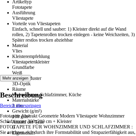
Artikeltyp
Fototapete
Ausführung
Vliestapete
Vorteile von Vliestapeten
Einfach, schnell und sauber: 1) Kleister direkt auf die Wand
rollen, 2) Tapetenrollen trocken einlegen - keine Weichzeiten, 3)
Später restlos trocken abziehbar
Material
Vlies
Kleisterempfehlung
Vliestapetenkleister
Grundfarbe
Weiß
Dekor / Muster
Mehr anzeigen
3D-Optik
Räume
Beschreibung
Wohnzimmer, Schlafzimmer, Küche
Materialstärke
Bereich überspringen
2 mm
Gewicht (g/m²)
Fototapete Abstrakt Geometrie Modern Vliestapete Wohnzimmer
130 g/m²
Schlafzimmer 300x210 cm + Kleister
Anzahl der Teile
FOTOTAPETE FÜR WOHNZIMMER UND SCHLAFZIMMER :
6
Sie zeichnen sich durch ihre Formstabilität und Strapazierfähigkeit aus,
Eigenschaft