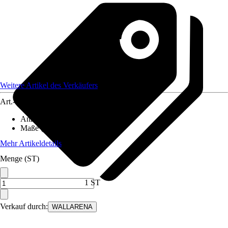
Weitere Artikel des Verkäufers
Art.-Nr.
12582204
Anzahl der Teile
:
6
Maße (BxH)
:
300x210 cm
Mehr Artikeldetails
Menge (ST)
1 ST
Verkauf durch:
WALLARENA