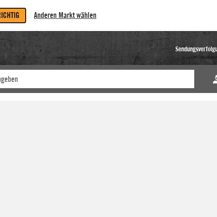
RICHTIG
Anderen Markt wählen
Sendungsverfolg