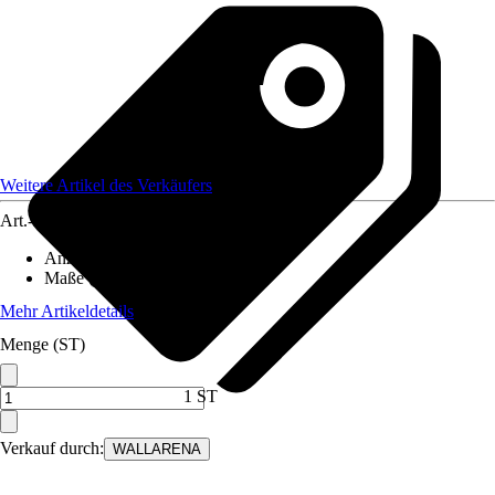
Weitere Artikel des Verkäufers
Art.-Nr.
12582202
Anzahl der Teile
:
8
Maße (BxH)
:
400x280 cm
Mehr Artikeldetails
Menge (ST)
1 ST
Verkauf durch:
WALLARENA