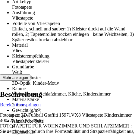
Artikeltyp
Fototapete
Ausführung
Vliestapete
Vorteile von Vliestapeten
Einfach, schnell und sauber: 1) Kleister direkt auf die Wand
rollen, 2) Tapetenrollen trocken einlegen - keine Weichzeiten, 3)
Später restlos trocken abziehbar
Material
Vlies
Kleisterempfehlung
Vliestapetenkleister
Grundfarbe
Weiß
Dekor / Muster
Mehr anzeigen
3D-Optik, Kinder-Motiv
Räume
Beschreibung
Wohnzimmer, Schlafzimmer, Küche, Kinderzimmer
Materialstärke
Bereich überspringen
2 mm
Gewicht (g/m²)
Fototapete 3D Fußball Graffiti 15971VX8 Vliestapete Kinderzimmer
130 g/m²
400x280 cm + Kleister
Anzahl der Teile
FOTOTAPETE FÜR WOHNZIMMER UND SCHLAFZIMMER :
8
Sie zeichnen sich durch ihre Formstabilität und Strapazierfähigkeit aus,
Eigenschaft