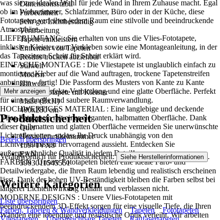
was sie zur idealen Wahl für jede Wand in Ihrem Zuhause macht. Egal
Dimensionsstabil
ob im Wohnzimmer, Schlafzimmer, Büro oder in der Küche, diese
Farbechtheit
Fototapeten verleihen jedem Raum eine stilvolle und beeindruckende
Sehr gut Lichtbeständig
Atmosphäre..
Verarbeitung
LIEFERUMFANG : Sie erhalten von uns die Vlies-Fototapete,
Tapete einkleistern
inklusive Kleister zum Verkleben sowie eine Montageanleitung, in der
Entfernen von Tapeten
das Tapezieren Schritt für Schritt erklärt wird.
Restlos trocken abziehbar
EINFACHE MONTAGE : Die Vliestapete ist unglaublich einfach zu
Stilwelt
montieren: Kleber auf die Wand auftragen, trockene Tapetenstreifen
Modern
anbringen – fertig! Die Passform des Musters von Kante zu Kante
Hinweis
sorgt für eine perfekte Verbindung und eine glatte Oberfläche. Perfekt
Mehr anzeigen
Vlies Fototapete mit Kleister
für eine schnelle und saubere Raumverwandlung.
Maße (BxH)
HOCHWERTIGES MATERIAL : Eine langlebige und deckende
400x280 cm
Produktsicherheit
Vlies-Fototapete mit einer eleganten, halbmatten Oberfläche. Dank
Format
dieser halbmatten und glatten Oberfläche vermeiden Sie unerwünschte
Quer
Lichtreflexionen, sodass Ihr Druck unabhängig von den
Herstellerartikelnummer
Bereich überspringen
Lichtverhältnissen hervorragend aussieht. Entdecken Sie
15971VX8
außergewöhnliche Qualität in jedem Detail!
EAN
Verantwortlich für Produktsicherheit:
.
Siehe Herstellerinformationen
FARBEN : Unsere Fototapeten bieten eine ideale Farb- und
5903011545551
Detailwiedergabe, die Ihren Raum lebendig und realistisch erscheinen
lässt. Dank der hohen UV-Beständigkeit bleiben die Farben selbst bei
Weitere Kategorien
längerer Lichteinwirkung brillant und verblassen nicht.
MODERNE DESIGNS : Unsere Vlies-Fototapeten mit
Liste überspringen
beeindruckendem 3D-Effekt sorgen für eine visuelle Tiefe, die Ihren
Farben, Tapeten & Wandverkleidungen
Tapeten
Fototapeten
Wänden eine lebendige und realistische Optik verleiht. Wir arbeiten
Vliestapeten
Überstreichbare Tapeten
Raufasertapeten