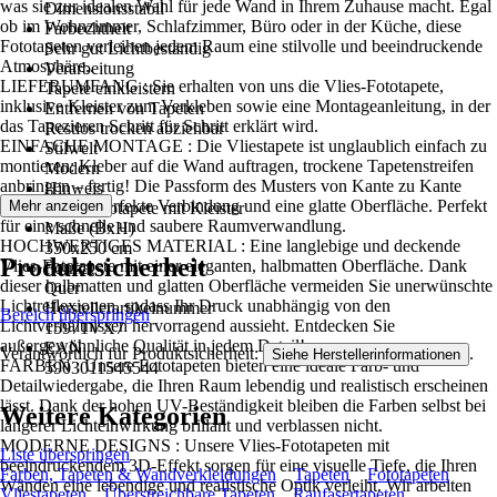
was sie zur idealen Wahl für jede Wand in Ihrem Zuhause macht. Egal
Dimensionsstabil
ob im Wohnzimmer, Schlafzimmer, Büro oder in der Küche, diese
Farbechtheit
Fototapeten verleihen jedem Raum eine stilvolle und beeindruckende
Sehr gut Lichtbeständig
Atmosphäre..
Verarbeitung
LIEFERUMFANG : Sie erhalten von uns die Vlies-Fototapete,
Tapete einkleistern
inklusive Kleister zum Verkleben sowie eine Montageanleitung, in der
Entfernen von Tapeten
das Tapezieren Schritt für Schritt erklärt wird.
Restlos trocken abziehbar
EINFACHE MONTAGE : Die Vliestapete ist unglaublich einfach zu
Stilwelt
montieren: Kleber auf die Wand auftragen, trockene Tapetenstreifen
Modern
anbringen – fertig! Die Passform des Musters von Kante zu Kante
Hinweis
sorgt für eine perfekte Verbindung und eine glatte Oberfläche. Perfekt
Mehr anzeigen
Vlies Fototapete mit Kleister
für eine schnelle und saubere Raumverwandlung.
Maße (BxH)
HOCHWERTIGES MATERIAL : Eine langlebige und deckende
350x250 cm
Produktsicherheit
Vlies-Fototapete mit einer eleganten, halbmatten Oberfläche. Dank
Format
dieser halbmatten und glatten Oberfläche vermeiden Sie unerwünschte
Quer
Lichtreflexionen, sodass Ihr Druck unabhängig von den
Herstellerartikelnummer
Bereich überspringen
Lichtverhältnissen hervorragend aussieht. Entdecken Sie
15971VX7
außergewöhnliche Qualität in jedem Detail!
EAN
Verantwortlich für Produktsicherheit:
.
Siehe Herstellerinformationen
FARBEN : Unsere Fototapeten bieten eine ideale Farb- und
5903011545544
Detailwiedergabe, die Ihren Raum lebendig und realistisch erscheinen
lässt. Dank der hohen UV-Beständigkeit bleiben die Farben selbst bei
Weitere Kategorien
längerer Lichteinwirkung brillant und verblassen nicht.
MODERNE DESIGNS : Unsere Vlies-Fototapeten mit
Liste überspringen
beeindruckendem 3D-Effekt sorgen für eine visuelle Tiefe, die Ihren
Farben, Tapeten & Wandverkleidungen
Tapeten
Fototapeten
Wänden eine lebendige und realistische Optik verleiht. Wir arbeiten
Vliestapeten
Überstreichbare Tapeten
Raufasertapeten