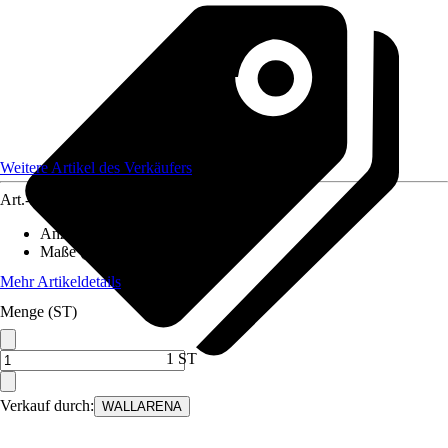
Weitere Artikel des Verkäufers
Art.-Nr.
12582164
Anzahl der Teile
:
7
Maße (BxH)
:
350x250 cm
Mehr Artikeldetails
Menge (ST)
1 ST
Verkauf durch:
WALLARENA