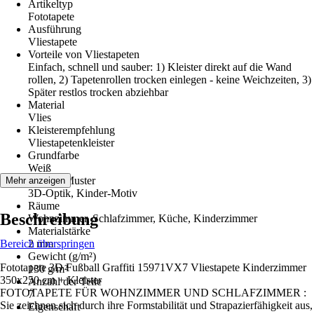
Artikeltyp
Fototapete
Ausführung
Vliestapete
Vorteile von Vliestapeten
Einfach, schnell und sauber: 1) Kleister direkt auf die Wand
rollen, 2) Tapetenrollen trocken einlegen - keine Weichzeiten, 3)
Später restlos trocken abziehbar
Material
Vlies
Kleisterempfehlung
Vliestapetenkleister
Grundfarbe
Weiß
Dekor / Muster
Mehr anzeigen
3D-Optik, Kinder-Motiv
Räume
Beschreibung
Wohnzimmer, Schlafzimmer, Küche, Kinderzimmer
Materialstärke
Bereich überspringen
2 mm
Gewicht (g/m²)
Fototapete 3D Fußball Graffiti 15971VX7 Vliestapete Kinderzimmer
130 g/m²
350x250 cm + Kleister
Anzahl der Teile
FOTOTAPETE FÜR WOHNZIMMER UND SCHLAFZIMMER :
7
Sie zeichnen sich durch ihre Formstabilität und Strapazierfähigkeit aus,
Eigenschaft