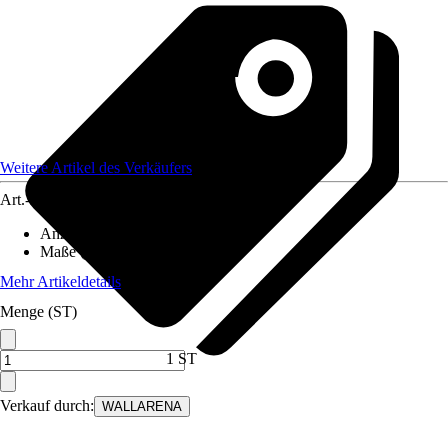
Weitere Artikel des Verkäufers
Art.-Nr.
12582183
Anzahl der Teile
:
8
Maße (BxH)
:
400x280 cm
Mehr Artikeldetails
Menge (ST)
1 ST
Verkauf durch:
WALLARENA