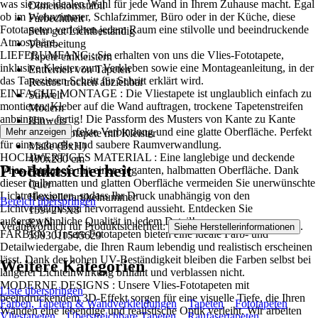
was sie zur idealen Wahl für jede Wand in Ihrem Zuhause macht. Egal
Dimensionsstabil
ob im Wohnzimmer, Schlafzimmer, Büro oder in der Küche, diese
Farbechtheit
Fototapeten verleihen jedem Raum eine stilvolle und beeindruckende
Sehr gut Lichtbeständig
Atmosphäre..
Verarbeitung
LIEFERUMFANG : Sie erhalten von uns die Vlies-Fototapete,
Tapete einkleistern
inklusive Kleister zum Verkleben sowie eine Montageanleitung, in der
Entfernen von Tapeten
das Tapezieren Schritt für Schritt erklärt wird.
Restlos trocken abziehbar
EINFACHE MONTAGE : Die Vliestapete ist unglaublich einfach zu
Stilwelt
montieren: Kleber auf die Wand auftragen, trockene Tapetenstreifen
Modern
anbringen – fertig! Die Passform des Musters von Kante zu Kante
Hinweis
sorgt für eine perfekte Verbindung und eine glatte Oberfläche. Perfekt
Mehr anzeigen
Vlies Fototapete mit Kleister
für eine schnelle und saubere Raumverwandlung.
Maße (BxH)
HOCHWERTIGES MATERIAL : Eine langlebige und deckende
400x280 cm
Produktsicherheit
Vlies-Fototapete mit einer eleganten, halbmatten Oberfläche. Dank
Format
dieser halbmatten und glatten Oberfläche vermeiden Sie unerwünschte
Quer
Lichtreflexionen, sodass Ihr Druck unabhängig von den
Herstellerartikelnummer
Bereich überspringen
Lichtverhältnissen hervorragend aussieht. Entdecken Sie
15972VX8
außergewöhnliche Qualität in jedem Detail!
EAN
Verantwortlich für Produktsicherheit:
.
Siehe Herstellerinformationen
FARBEN : Unsere Fototapeten bieten eine ideale Farb- und
5903011545629
Detailwiedergabe, die Ihren Raum lebendig und realistisch erscheinen
lässt. Dank der hohen UV-Beständigkeit bleiben die Farben selbst bei
Weitere Kategorien
längerer Lichteinwirkung brillant und verblassen nicht.
MODERNE DESIGNS : Unsere Vlies-Fototapeten mit
Liste überspringen
beeindruckendem 3D-Effekt sorgen für eine visuelle Tiefe, die Ihren
Farben, Tapeten & Wandverkleidungen
Tapeten
Fototapeten
Wänden eine lebendige und realistische Optik verleiht. Wir arbeiten
Vliestapeten
Überstreichbare Tapeten
Raufasertapeten