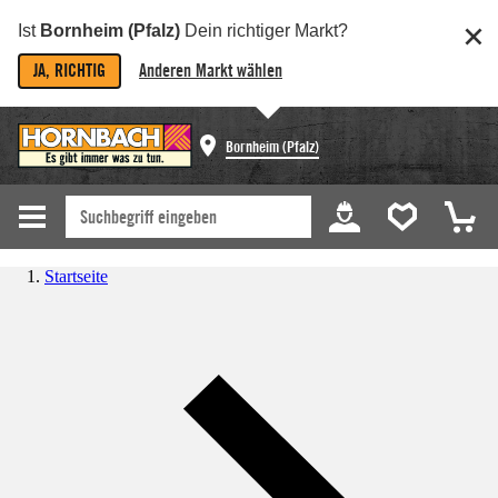
Ist
Bornheim (Pfalz)
Dein richtiger Markt?
JA, RICHTIG
Anderen Markt wählen
Bornheim (Pfalz)
Startseite