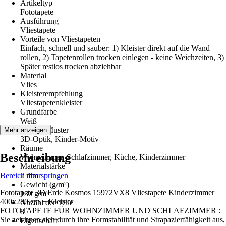
Artikeltyp
Fototapete
Ausführung
Vliestapete
Vorteile von Vliestapeten
Einfach, schnell und sauber: 1) Kleister direkt auf die Wand
rollen, 2) Tapetenrollen trocken einlegen - keine Weichzeiten, 3)
Später restlos trocken abziehbar
Material
Vlies
Kleisterempfehlung
Vliestapetenkleister
Grundfarbe
Weiß
Dekor / Muster
Mehr anzeigen
3D-Optik, Kinder-Motiv
Räume
Beschreibung
Wohnzimmer, Schlafzimmer, Küche, Kinderzimmer
Materialstärke
Bereich überspringen
2 mm
Gewicht (g/m²)
Fototapete 3D Erde Kosmos 15972VX8 Vliestapete Kinderzimmer
130 g/m²
400x280 cm + Kleister
Anzahl der Teile
FOTOTAPETE FÜR WOHNZIMMER UND SCHLAFZIMMER :
8
Sie zeichnen sich durch ihre Formstabilität und Strapazierfähigkeit aus,
Eigenschaft