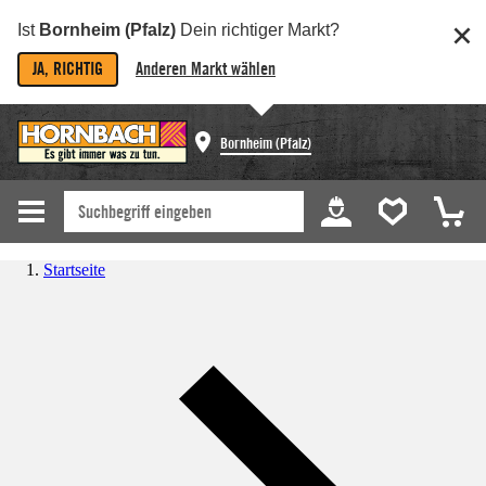
Ist
Bornheim (Pfalz)
Dein richtiger Markt?
JA, RICHTIG
Anderen Markt wählen
Bornheim (Pfalz)
Startseite