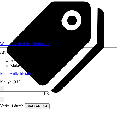
Weitere Artikel des Verkäufers
Art.-Nr.
12582232
Anzahl der Teile
:
8
Maße (BxH)
:
400x280 cm
Mehr Artikeldetails
Menge (ST)
1 ST
Verkauf durch:
WALLARENA