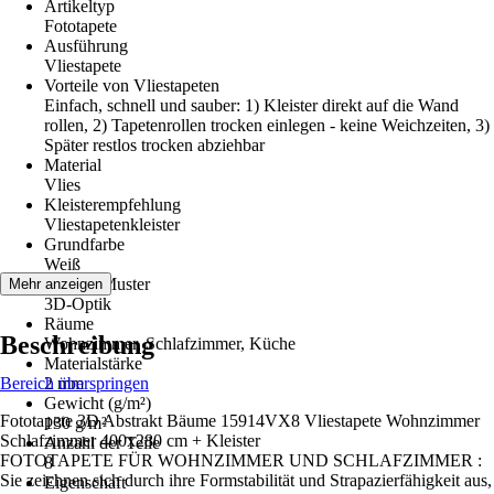
Artikeltyp
Fototapete
Ausführung
Vliestapete
Vorteile von Vliestapeten
Einfach, schnell und sauber: 1) Kleister direkt auf die Wand
rollen, 2) Tapetenrollen trocken einlegen - keine Weichzeiten, 3)
Später restlos trocken abziehbar
Material
Vlies
Kleisterempfehlung
Vliestapetenkleister
Grundfarbe
Weiß
Dekor / Muster
Mehr anzeigen
3D-Optik
Räume
Beschreibung
Wohnzimmer, Schlafzimmer, Küche
Materialstärke
Bereich überspringen
2 mm
Gewicht (g/m²)
Fototapete 3D Abstrakt Bäume 15914VX8 Vliestapete Wohnzimmer
130 g/m²
Schlafzimmer 400x280 cm + Kleister
Anzahl der Teile
FOTOTAPETE FÜR WOHNZIMMER UND SCHLAFZIMMER :
8
Sie zeichnen sich durch ihre Formstabilität und Strapazierfähigkeit aus,
Eigenschaft