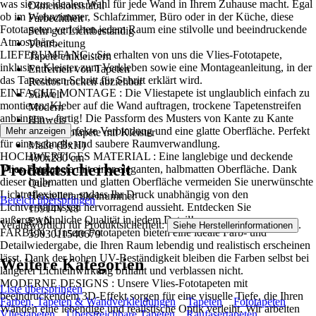
was sie zur idealen Wahl für jede Wand in Ihrem Zuhause macht. Egal
Dimensionsstabil
ob im Wohnzimmer, Schlafzimmer, Büro oder in der Küche, diese
Farbechtheit
Fototapeten verleihen jedem Raum eine stilvolle und beeindruckende
Sehr gut Lichtbeständig
Atmosphäre..
Verarbeitung
LIEFERUMFANG : Sie erhalten von uns die Vlies-Fototapete,
Tapete einkleistern
inklusive Kleister zum Verkleben sowie eine Montageanleitung, in der
Entfernen von Tapeten
das Tapezieren Schritt für Schritt erklärt wird.
Restlos trocken abziehbar
EINFACHE MONTAGE : Die Vliestapete ist unglaublich einfach zu
Stilwelt
montieren: Kleber auf die Wand auftragen, trockene Tapetenstreifen
Modern
anbringen – fertig! Die Passform des Musters von Kante zu Kante
Hinweis
sorgt für eine perfekte Verbindung und eine glatte Oberfläche. Perfekt
Mehr anzeigen
Vlies Fototapete mit Kleister
für eine schnelle und saubere Raumverwandlung.
Maße (BxH)
HOCHWERTIGES MATERIAL : Eine langlebige und deckende
400x280 cm
Produktsicherheit
Vlies-Fototapete mit einer eleganten, halbmatten Oberfläche. Dank
Format
dieser halbmatten und glatten Oberfläche vermeiden Sie unerwünschte
Quer
Lichtreflexionen, sodass Ihr Druck unabhängig von den
Herstellerartikelnummer
Bereich überspringen
Lichtverhältnissen hervorragend aussieht. Entdecken Sie
15914VX8
außergewöhnliche Qualität in jedem Detail!
EAN
Verantwortlich für Produktsicherheit:
.
Siehe Herstellerinformationen
FARBEN : Unsere Fototapeten bieten eine ideale Farb- und
5903011540679
Detailwiedergabe, die Ihren Raum lebendig und realistisch erscheinen
lässt. Dank der hohen UV-Beständigkeit bleiben die Farben selbst bei
Weitere Kategorien
längerer Lichteinwirkung brillant und verblassen nicht.
MODERNE DESIGNS : Unsere Vlies-Fototapeten mit
Liste überspringen
beeindruckendem 3D-Effekt sorgen für eine visuelle Tiefe, die Ihren
Farben, Tapeten & Wandverkleidungen
Tapeten
Fototapeten
Wänden eine lebendige und realistische Optik verleiht. Wir arbeiten
Vliestapeten
Überstreichbare Tapeten
Raufasertapeten