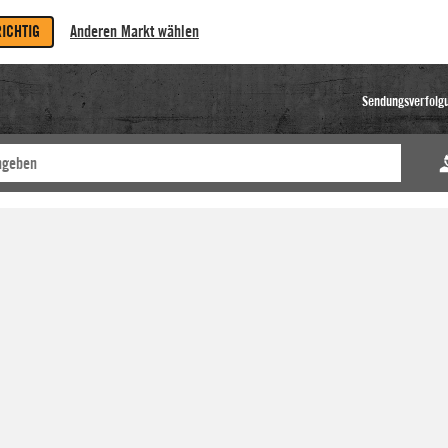
RICHTIG
Anderen Markt wählen
Sendungsverfolg