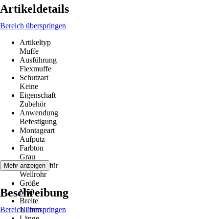
Artikeldetails
Bereich überspringen
Artikeltyp
Muffe
Ausführung
Flexmuffe
Schutzart
Keine
Eigenschaft
Zubehör
Anwendung
Befestigung
Montageart
Aufputz
Farbton
Grau
Geeignet für
Mehr anzeigen
Wellrohr
Größe
Beschreibung
M50
Breite
Bereich überspringen
16 mm
Länge