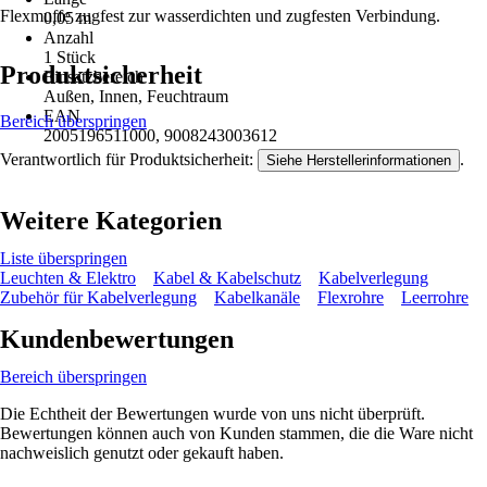
Flexmuffe zugfest zur wasserdichten und zugfesten Verbindung.
0,05 m
Anzahl
1 Stück
Produktsicherheit
Einsatzbereich
Außen, Innen, Feuchtraum
EAN
Bereich überspringen
2005196511000, 9008243003612
Verantwortlich für Produktsicherheit:
.
Siehe Herstellerinformationen
Weitere Kategorien
Liste überspringen
Leuchten & Elektro
Kabel & Kabelschutz
Kabelverlegung
Zubehör für Kabelverlegung
Kabelkanäle
Flexrohre
Leerrohre
Kundenbewertungen
Bereich überspringen
Die Echtheit der Bewertungen wurde von uns nicht überprüft.
Bewertungen können auch von Kunden stammen, die die Ware nicht
nachweislich genutzt oder gekauft haben.