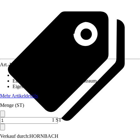
Art.-Nr.
5196511
Anzahl
:
1 Stück
Einsatzbereich
:
Außen, Innen, Feuchtraum
Eigenschaft
:
Zubehör
Mehr Artikeldetails
Menge (ST)
1 ST
Verkauf durch:
HORNBACH