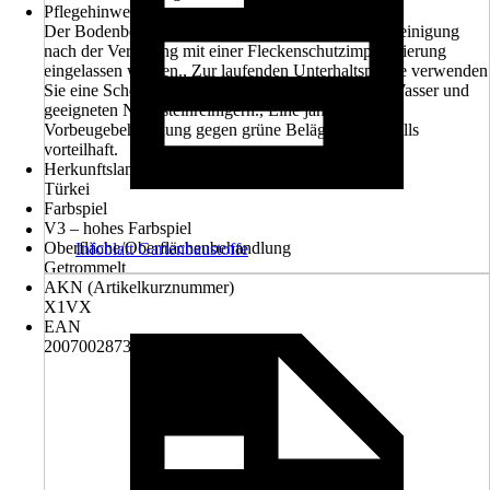
Pflegehinweis
Der Bodenbelag kann zum Schutz und leichteren Reinigung
nach der Verlegung mit einer Fleckenschutzimprägnierung
eingelassen werden., Zur laufenden Unterhaltspflege verwenden
Sie eine Scheuerbürste (harte Borsten) mit klarem Wasser und
geeigneten Natursteinreinigern., Eine jährliche
Vorbeugebehandlung gegen grüne Beläge ist ebenfalls
vorteilhaft.
Herkunftsland
Türkei
Farbspiel
V3 – hohes Farbspiel
Oberfläche/Oberflächenbehandlung
Infoblatt Gartenbaustoffe
Getrommelt
AKN (Artikelkurznummer)
X1VX
EAN
2007002873012