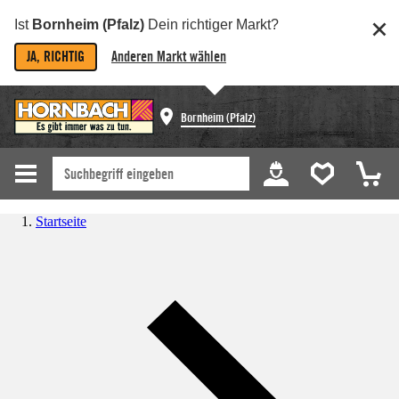
Ist
Bornheim (Pfalz)
Dein richtiger Markt?
JA, RICHTIG
Anderen Markt wählen
Bornheim (Pfalz)
Startseite