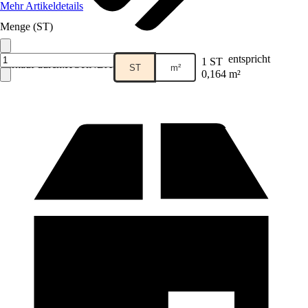
Mehr Artikeldetails
Menge (ST)
entspricht
1 ST
Verkauf durch:
HORNBACH
ST
m²
0,164 m²