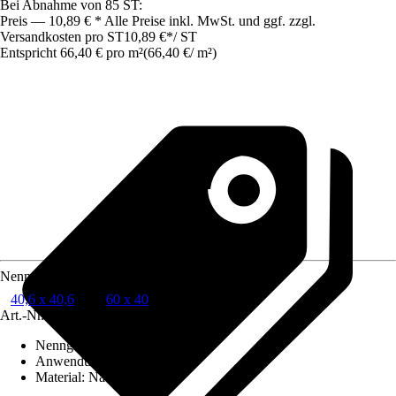
Bei Abnahme von 85 ST:
Preis — 10,89 € * Alle Preise inkl. MwSt. und ggf. zzgl.
Versandkosten pro ST
10,89 €
*
/
ST
Entspricht 66,40 € pro m²
(
66,40 €
/
m²
)
Nenngröße in cm
40,6 x 40,6
60 x 40
Art.-Nr.
7927711
Nenngröße in cm
:
40,6 x 40,6
Anwendungsbereich
:
Boden
Material
:
Naturstein