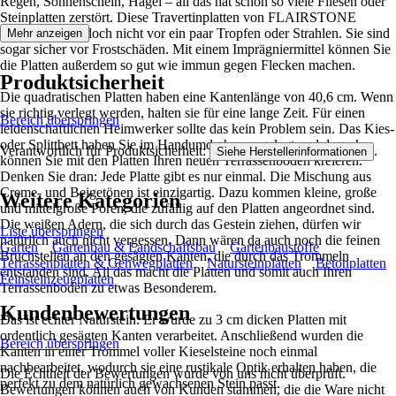
Regen, Sonnenschein, Hagel – all das hat schon so viele Fliesen oder
Steinplatten zerstört. Diese Travertinplatten von FLAIRSTONE
fürchten sich jedoch nicht vor ein paar Tropfen oder Strahlen. Sie sind
Mehr anzeigen
sogar sicher vor Frostschäden. Mit einem Imprägniermittel können Sie
die Platten außerdem so gut wie immun gegen Flecken machen.
Produktsicherheit
Die quadratischen Platten haben eine Kantenlänge von 40,6 cm. Wenn
sie richtig verlegt werden, halten sie für eine lange Zeit. Für einen
Bereich überspringen
leidenschaftlichen Heimwerker sollte das kein Problem sein. Das Kies-
oder Splittbett haben Sie im Handumdrehen angelegt und danach
Verantwortlich für Produktsicherheit:
.
Siehe Herstellerinformationen
können Sie mit den Platten Ihren neuen Terrassenboden kreieren.
Denken Sie dran: Jede Platte gibt es nur einmal. Die Mischung aus
Creme- und Beigetönen ist einzigartig. Dazu kommen kleine, große
Weitere Kategorien
und mittelgroße Poren, die zufällig auf den Platten angeordnet sind.
Die weißen Adern, die sich durch das Gestein ziehen, dürfen wir
Liste überspringen
natürlich auch nicht vergessen. Dann wären da auch noch die feinen
Garten
Gartenbau & Landschaftsbau
Gartenbaustoffe
Bruchstellen an den gesägten Kanten, die durch das Trommeln
Terrassenplatten & Gehwegplatten
Natursteinplatten
Betonplatten
entstanden sind. All das macht die Platten und somit auch Ihren
Feinsteinzeugplatten
Terrassenboden zu etwas Besonderem.
Kundenbewertungen
Das ist echter Naturstein. Er wurde zu 3 cm dicken Platten mit
ordentlich gesägten Kanten verarbeitet. Anschließend wurden die
Bereich überspringen
Kanten in einer Trommel voller Kieselsteine noch einmal
nachbearbeitet, wodurch sie eine rustikale Optik erhalten haben, die
Die Echtheit der Bewertungen wurde von uns nicht überprüft.
perfekt zu dem natürlich gewachsenen Stein passt.
Bewertungen können auch von Kunden stammen, die die Ware nicht