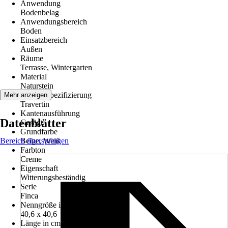
Anwendung
Bodenbelag
Anwendungsbereich
Boden
Einsatzbereich
Außen
Räume
Terrasse, Wintergarten
Material
Naturstein
Materialspezifizierung
Mehr anzeigen
Travertin
Kantenausführung
Datenblätter
Gesägt
Grundfarbe
Bereich überspringen
Beige, Weiß
Farbton
Creme
Eigenschaft
Witterungsbeständig
Serie
Finca
Nenngröße in cm
40,6 x 40,6
Länge in cm