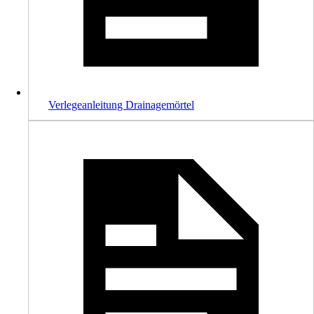
Verlegeanleitung Drainagemörtel