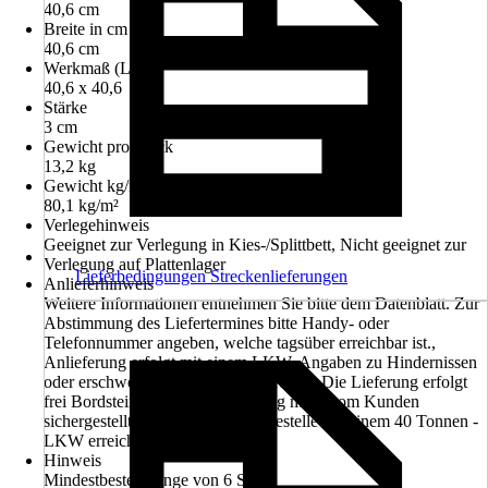
40,6 cm
Breite in cm
40,6 cm
Werkmaß (LxB)
40,6 x 40,6
Stärke
3 cm
Gewicht pro Stück
13,2 kg
Gewicht kg/m²
80,1 kg/m²
Verlegehinweis
Geeignet zur Verlegung in Kies-/Splittbett, Nicht geeignet zur
Verlegung auf Plattenlager
Lieferbedingungen Streckenlieferungen
Anlieferhinweis
Weitere Informationen entnehmen Sie bitte dem Datenblatt. Zur
Abstimmung des Liefertermines bitte Handy- oder
Telefonnummer angeben, welche tagsüber erreichbar ist.,
Anlieferung erfolgt mit einem LKW, Angaben zu Hindernissen
oder erschwerter Zufahrt sind hilfreich!, Die Lieferung erfolgt
frei Bordsteinkante, Vor Bestellung muss vom Kunden
sichergestellt sein, dass die Entladestelle mit einem 40 Tonnen -
LKW erreichbar ist.
Hinweis
Mindestbestellmenge von 6 Stück