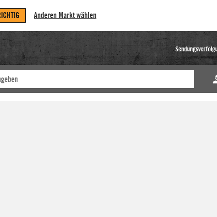
RICHTIG
Anderen Markt wählen
Sendungsverfolg