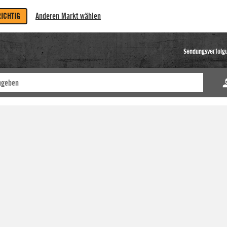
RICHTIG
Anderen Markt wählen
Sendungsverfolg