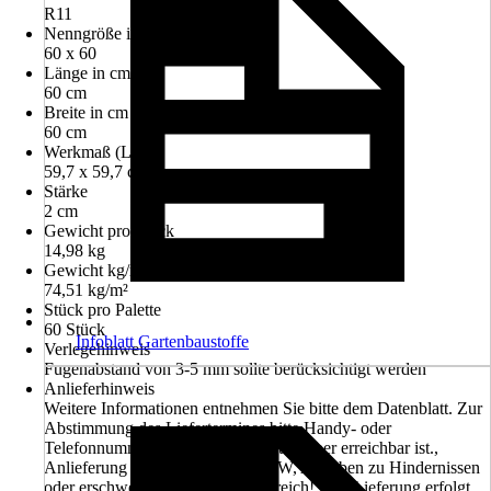
R11
Nenngröße in cm
60 x 60
Länge in cm
60 cm
Breite in cm
60 cm
Werkmaß (LxB)
59,7 x 59,7 cm
Stärke
2 cm
Gewicht pro Stück
14,98 kg
Gewicht kg/m²
74,51 kg/m²
Stück pro Palette
60 Stück
Infoblatt Gartenbaustoffe
Verlegehinweis
Fugenabstand von 3-5 mm sollte berücksichtigt werden
Anlieferhinweis
Weitere Informationen entnehmen Sie bitte dem Datenblatt. Zur
Abstimmung des Liefertermines bitte Handy- oder
Telefonnummer angeben, welche tagsüber erreichbar ist.,
Anlieferung erfolgt mit einem LKW, Angaben zu Hindernissen
oder erschwerter Zufahrt sind hilfreich!, Die Lieferung erfolgt