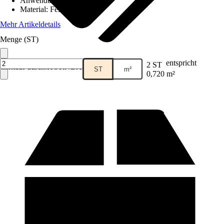
Anwendungsbereich
:
Boden
Material
:
Feinsteinzeug
Mehr Artikeldetails
Menge (ST)
entspricht
2 ST
Verkauf durch:
HORNBACH
ST
m²
0,720 m²