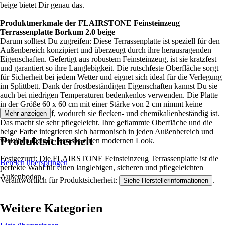
beige bietet Dir genau das.
Produktmerkmale der FLAIRSTONE Feinsteinzeug
Terrassenplatte Borkum 2.0 beige
Darum solltest Du zugreifen: Diese Terrassenplatte ist speziell für den
Außenbereich konzipiert und überzeugt durch ihre herausragenden
Eigenschaften. Gefertigt aus robustem Feinsteinzeug, ist sie kratzfest
und garantiert so ihre Langlebigkeit. Die rutschfeste Oberfläche sorgt
für Sicherheit bei jedem Wetter und eignet sich ideal für die Verlegung
im Splittbett. Dank der frostbeständigen Eigenschaften kannst Du sie
auch bei niedrigen Temperaturen bedenkenlos verwenden. Die Platte
in der Größe 60 x 60 cm mit einer Stärke von 2 cm nimmt keine
Flüssigkeiten auf, wodurch sie flecken- und chemikalienbeständig ist.
Mehr anzeigen
Das macht sie sehr pflegeleicht. Ihre geflammte Oberfläche und die
beige Farbe integrieren sich harmonisch in jeden Außenbereich und
Produktsicherheit
verleihen Deiner Terrasse einen modernen Look.
Festgezurrt: Die FLAIRSTONE Feinsteinzeug Terrassenplatte ist die
Bereich überspringen
perfekte Wahl für einen langlebigen, sicheren und pflegeleichten
Außenboden.
Verantwortlich für Produktsicherheit:
.
Siehe Herstellerinformationen
Weitere Kategorien