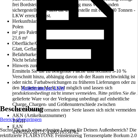
frei Bordsteinkante, Vor Bestellung muss vom Kunden
sichergestellt sein, dass die Entladestelle mit einem 40 Tonnen -
LKW erreichbar ist.
Herkunftsland
Polen
m² pro Palette
21,6 m²
Oberfläche/Oberflächenbehandlung
Glatt, Geflammt
Befahrbarkeit
Nicht befahrbar
Hinweis zum Flieseneinkauf
Ermitteln Sie die zu belegende Fläche und rechnen 5-10 %
Verschnitt hinzu, abhängig davon ob der Raum rechtwinklig ist
oder nicht. Farbabweichungen zu früheren Lieferungen oder zu
den Mustern im Markt sind möglich und lassen sich
Anlieferung per LKW
produktionsbedingt nicht immer vermeiden. Bitte prüfen Sie die
gelieferte Ware vor der Verlegung unbedingt auf einheitliche
Charge. Chargen- und Größenunterschiede zwischen
Beschreibung
verschiedenen Formaten einer Serie lassen sich nicht vermeiden
AKN (Artikelkurznummer)
Bereich überspringen
T9GH
EAN
Suchst Du nach einer robusten Lösung für Deinen Außenbereich? Die
4306516554775, 4306516554782
rektifizierte FLAIRSTONE Feinsteinzeug Terrassenplatte Borkum 2.0