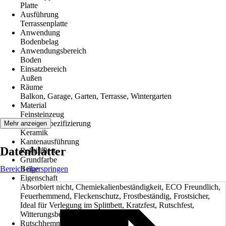
Platte
Ausführung
Terrassenplatte
Anwendung
Bodenbelag
Anwendungsbereich
Boden
Einsatzbereich
Außen
Räume
Balkon, Garage, Garten, Terrasse, Wintergarten
Material
Feinsteinzeug
Materialspezifizierung
Mehr anzeigen
Keramik
Kantenausführung
Datenblätter
Rektifiziert
Grundfarbe
Bereich überspringen
Beige
Eigenschaft
Absorbiert nicht, Chemiekalienbeständigkeit, ECO Freundlich,
Feuerhemmend, Fleckenschutz, Frostbeständig, Frostsicher,
Ideal für Verlegung im Splittbett, Kratzfest, Rutschfest,
Witterungsbeständig
Rutschhemmung