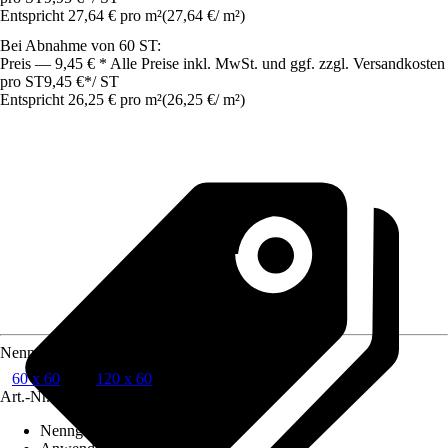
Entspricht 27,64 € pro m²
(
27,64 €
/
m²
)
Bei Abnahme von 60 ST:
Preis — 9,45 € * Alle Preise inkl. MwSt. und ggf. zzgl. Versandkosten
pro ST
9,45 €
*
/
ST
Entspricht 26,25 € pro m²
(
26,25 €
/
m²
)
Nenngröße in cm
60 x 60
120 x 60
Art.-Nr.
12309290
Nenngröße in cm
:
60 x 60