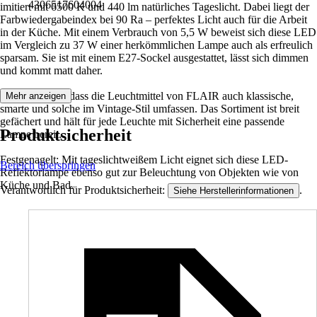
4306517604004
imitiert mit 6500 K und 440 lm natürliches Tageslicht. Dabei liegt der
Farbwiedergabeindex bei 90 Ra – perfektes Licht auch für die Arbeit
in der Küche. Mit einem Verbrauch von 5,5 W beweist sich diese LED
im Vergleich zu 37 W einer herkömmlichen Lampe auch als erfreulich
sparsam. Sie ist mit einem E27-Sockel ausgestattet, lässt sich dimmen
und kommt matt daher.
Gut zu wissen, dass die Leuchtmittel von FLAIR auch klassische,
Mehr anzeigen
smarte und solche im Vintage-Stil umfassen. Das Sortiment ist breit
gefächert und hält für jede Leuchte mit Sicherheit eine passende
Produktsicherheit
Lampe bereit.
Festgenagelt: Mit tageslichtweißem Licht eignet sich diese LED-
Bereich überspringen
Reflektorlampe ebenso gut zur Beleuchtung von Objekten wie von
Küche und Bad.
Verantwortlich für Produktsicherheit:
.
Siehe Herstellerinformationen