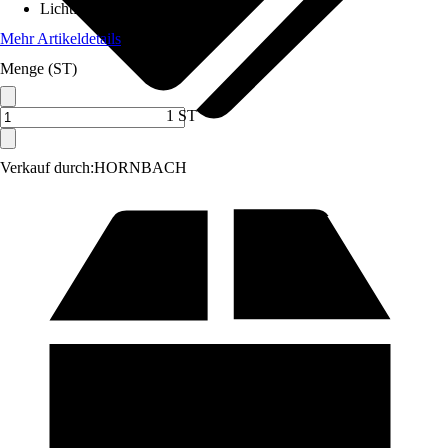
Lichtfarbe
:
Tageslichtweiß
Mehr Artikeldetails
Menge (ST)
1 ST
Verkauf durch:
HORNBACH