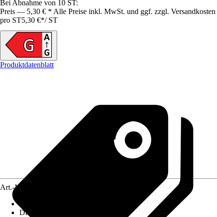
Bei Abnahme von 10 ST:
Preis — 5,30 € * Alle Preise inkl. MwSt. und ggf. zzgl. Versandkosten
pro ST
5,30 €
*
/
ST
Produktdatenblatt
Art.-Nr.
10445704
Lebensdauer
:
15.000 h
Dimmbar
:
Ja