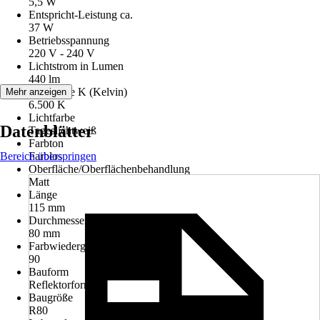
5,5 W
Entspricht-Leistung ca.
37 W
Betriebsspannung
220 V - 240 V
Lichtstrom in Lumen
440 lm
Lichtfarbe K (Kelvin)
Mehr anzeigen
6.500 K
Lichtfarbe
Datenblätter
Tageslichtweiß
Farbton
Bereich überspringen
Farblos
Oberfläche/Oberflächenbehandlung
Matt
Länge
115 mm
Durchmesser
80 mm
Farbwiedergabe (Ra)
90
Bauform
Reflektorform
Baugröße
R80