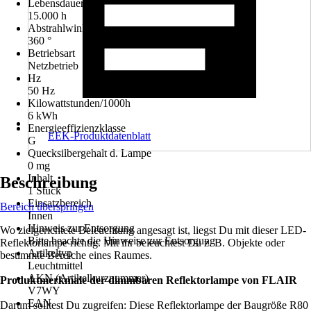
Lebensdauer
15.000 h
Abstrahlwinkel
360 °
Betriebsart
Netzbetrieb
Hz
50 Hz
Kilowattstunden/1000h
6 kWh
Energieeffizienzklasse
EEK-Produktdatenblatt
G
Quecksilbergehalt d. Lampe
0 mg
Inhalt
Beschreibung
1 Stück
Einsatzbereich
Bereich überspringen
Innen
Hinweis zur Entsorgung
Wo zielgerichtete Beleuchtung angesagt ist, liegst Du mit dieser LED-
Bitte beachte die Hinweise zur Entsorgung
Reflektorlampe richtig. Mit ihr beleuchtest Du z. B. Objekte oder
Artikeltyp
bestimmte Bereiche eines Raumes.
Leuchtmittel
AKN (Artikelkurznummer)
Produktmerkmale der dimmbaren Reflektorlampe von FLAIR
V7WY
EAN
Darum solltest Du zugreifen: Diese Reflektorlampe der Baugröße R80