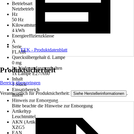
Betriebsart
Netzbetrieb
Hz
50 Hz
Kilowattstunden/1000h
4 kWh
Energieeffizienzklasse
A
Serie
EEK - Produktdatenblatt
FLAIR
Quecksilbergehalt d. Lampe
0 mg
Im Lieferumfang enthalten
Produktsicherheit
1x Lampe E27/A60
Inhalt
Bereich überspringen
1 Stück
Einsatzbereich
Verantwortlich für Produktsicherheit:
.
Siehe Herstellerinformationen
Innen
Hinweis zur Entsorgung
Bitte beachte die Hinweise zur Entsorgung
Artikeltyp
Leuchtmittel
AKN (Artikelkurznummer)
XZG5
EAN