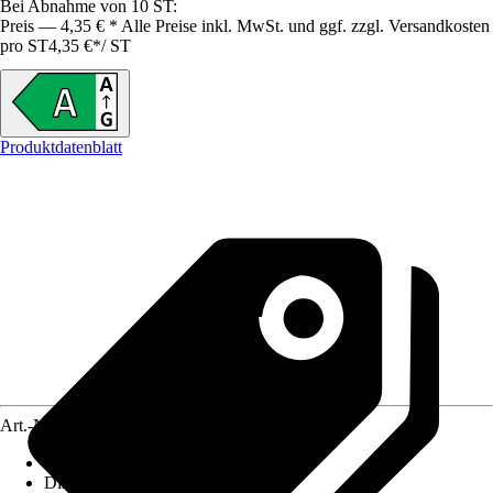
Bei Abnahme von 10 ST:
Preis — 4,35 € * Alle Preise inkl. MwSt. und ggf. zzgl. Versandkosten
pro ST
4,35 €
*
/
ST
Produktdatenblatt
Art.-Nr.
12285652
Lebensdauer
:
50.000 h
Dimmbar
:
Nein