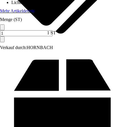
Lichtfarbe
:
Warmweiß
Mehr Artikeldetails
Menge (ST)
1 ST
Verkauf durch:
HORNBACH