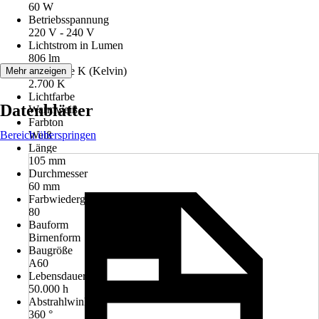
60 W
Betriebsspannung
220 V - 240 V
Lichtstrom in Lumen
806 lm
Lichtfarbe K (Kelvin)
Mehr anzeigen
2.700 K
Lichtfarbe
Datenblätter
Warmweiß
Farbton
Bereich überspringen
Weiß
Länge
105 mm
Durchmesser
60 mm
Farbwiedergabe (Ra)
80
Bauform
Birnenform
Baugröße
A60
Lebensdauer
50.000 h
Abstrahlwinkel
360 °