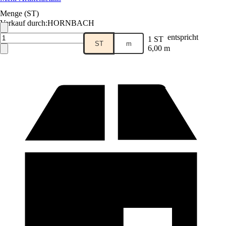
Menge (ST)
Verkauf durch:
HORNBACH
entspricht
1 ST
ST
m
6,00 m