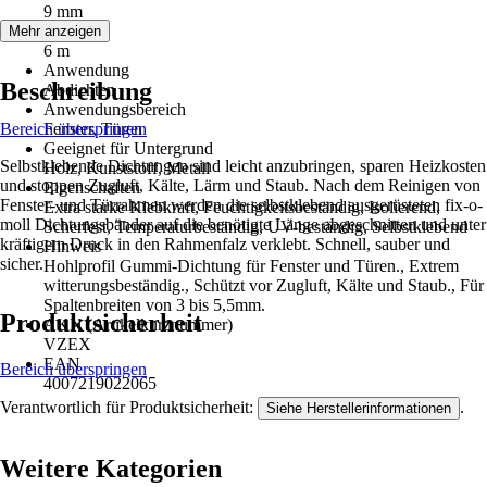
9 mm
Länge
Mehr anzeigen
6 m
Anwendung
Beschreibung
Abdichten
Anwendungsbereich
Bereich überspringen
Fenster, Türen
Geeignet für Untergrund
Selbstklebende Dichtungen sind leicht anzubringen, sparen Heizkosten
Holz, Kunststoff, Metall
und stoppen Zugluft, Kälte, Lärm und Staub. Nach dem Reinigen von
Eigenschaften
Fenster- und Türrahmen werden die selbstklebend ausgerüsteten fix-o-
Extra starke Klebkraft, Feuchtigkeitsbeständig, Isolierend,
moll Dichtungsbänder auf die benötigte Länge abgeschnitten und unter
Scherfest, Temperaturbeständig, UV-beständig, Selbstklebend
kräftigem Druck in den Rahmenfalz verklebt. Schnell, sauber und
Hinweis
sicher.
Hohlprofil Gummi-Dichtung für Fenster und Türen., Extrem
witterungsbeständig., Schützt vor Zugluft, Kälte und Staub., Für
Spaltenbreiten von 3 bis 5,5mm.
Produktsicherheit
AKN (Artikelkurznummer)
VZEX
EAN
Bereich überspringen
4007219022065
Verantwortlich für Produktsicherheit:
.
Siehe Herstellerinformationen
Weitere Kategorien