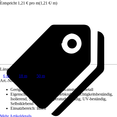
Entspricht 1,21 € pro m
(
1,21 €
/
m
)
Länge
6 m
18 m
50 m
Art.-Nr.
8247101
Geeignet für Untergrund
:
Holz, Kunststoff, Metall
Eigenschaften
:
Extra starke Klebkraft, Feuchtigkeitsbeständig,
Isolierend, Scherfest, Temperaturbeständig, UV-beständig,
Selbstklebend
Einsatzbereich
:
Innen
Mehr Artikeldetails