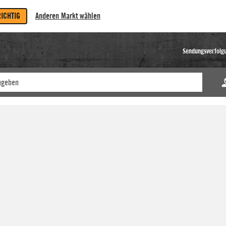
RICHTIG
Anderen Markt wählen
Sendungsverfolg