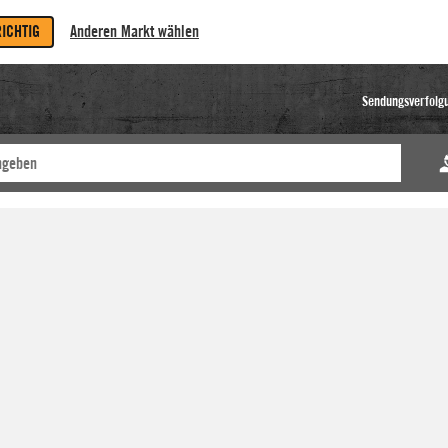
RICHTIG
Anderen Markt wählen
Sendungsverfolg