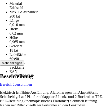
Material
Edelstahl
Max. Belastbarkeit
200 kg
Länge
0,010 mm
Breite
0,62 mm
Höhe
0,965 mm
Gewicht
18 kg
Ladefläche
60x90
Artikeltyp
Mehr anzeigen
Sackkarre
EAN
Beschreibung
4017976911342
Bereich überspringen
Elektrisch leitfähige Ausführung. Alurohrwagen mit Aluplattform,
Schiebebügel auf Plattform klappbar 2 Lenk- und 2 Bockrollen TPE-
ESD-Bereifung (thermoplastisches Elastomer) elektrisch leitfähig
Naben mit Rillenkugellager Feststeller an den Lenkrollen