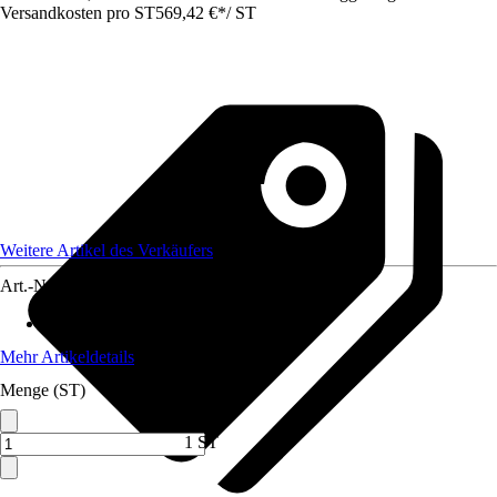
Versandkosten pro ST
569,42 €
*
/
ST
Weitere Artikel des Verkäufers
Art.-Nr.
12749861
Max. Belastbarkeit
:
200 kg
Mehr Artikeldetails
Menge (ST)
1 ST