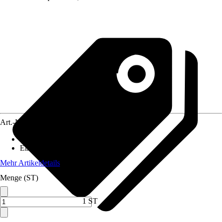
Art.-Nr.
5692946
Artikeltyp
:
Fernbedienung
Einsatzbereich
:
Innen
Mehr Artikeldetails
Menge (ST)
1 ST