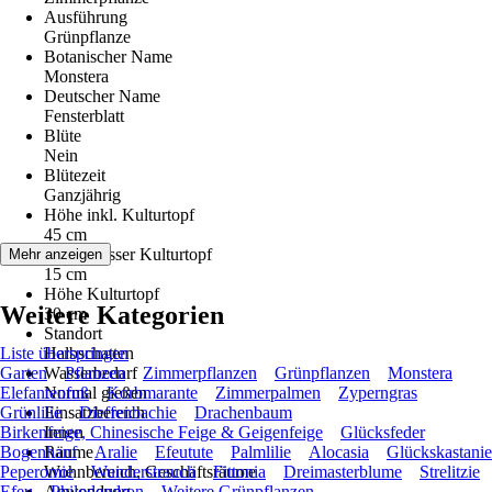
Ausführung
Grünpflanze
Botanischer Name
Monstera
Deutscher Name
Fensterblatt
Blüte
Nein
Blütezeit
Ganzjährig
Höhe inkl. Kulturtopf
45 cm
Durchmesser Kulturtopf
Mehr anzeigen
15 cm
Höhe Kulturtopf
Weitere Kategorien
30 cm
Standort
Liste überspringen
Halbschatten
Garten
Wasserbedarf
Pflanzen
Zimmerpflanzen
Grünpflanzen
Monstera
Elefantenfuß
Normal gießen
Korbmarante
Zimmerpalmen
Zyperngras
Grünlilie
Einsatzbereich
Dieffenbachie
Drachenbaum
Birkenfeige, Chinesische Feige & Geigenfeige
Innen
Glücksfeder
Bogenhanf
Räume
Aralie
Efeutute
Palmlilie
Alocasia
Glückskastanie
Peperomie
Wohnbereich, Geschäftsräume
Wunderstrauch
Fittonia
Dreimasterblume
Strelitzie
Efeu
Anwendung
Philodendron
Weitere Grünpflanzen