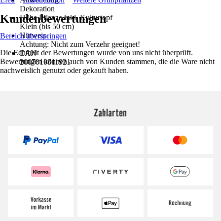
Dekoration
Kundenbewertungen
Höhe Pflanze inkl. Kulturtopf
Klein (bis 50 cm)
Hinweis
Bereich überspringen
Achtung: Nicht zum Verzehr geeignet!
Die Echtheit der Bewertungen wurde von uns nicht überprüft.
EAN
Bewertungen können auch von Kunden stammen, die die Ware nicht
2007010811921
nachweislich genutzt oder gekauft haben.
Zahlarten