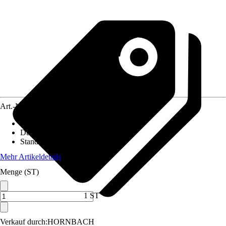
Art.-Nr.
12732401
Höhe inkl. Kulturtopf
:
45 cm
Durchmesser Kulturtopf
:
15 cm
Standort
:
Halbschatten
Mehr Artikeldetails
Menge (ST)
1 ST
Verkauf durch:
HORNBACH