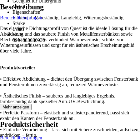
Geeignet für Untergrund
Beschreibung
Metall
Eigenschaften
Bereich überspringen
Flexibel, UV-beständig, Langlebig, Witterungsbeständig
Stärke
Das elastische Dichtungsprofil von Quest ist die ideale Lösung für die
1 mm
Abdichtung und das saubere Finish von Metallfensterbänken sowie
EAN
Blechverkleidungen. Es verhindert Wärmeverluste, schützt vor
5904883030930
Witterungseinflüssen und sorgt für ein ästhetisches Erscheinungsbild
über viele Jahre.
Produktvorteile:
• Effektive Abdichtung – dichtet den Übergang zwischen Fensterbank
und Fensterrahmen zuverlässig ab, reduziert Wärmeverluste.
• Ästhetisches Finish – sauberes und langlebiges Ergebnis,
farbbeständig dank spezieller Anti-UV-Beschichtung.
Mehr anzeigen
• Perfekte Passform – elastisch und selbstexpandierend, passt sich
exakt den Kanten der Fensterbank an.
Produktsicherheit
• Einfache Verarbeitung – lässt sich mit Schere zuschneiden, aufsetzen,
andrücken – fertig.
Bereich überspringen