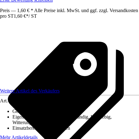
Preis — 1,60 € * Alle Preise inkl. MwSt. und ggf. zzgl. Versandkosten
pro ST
1,60 €
*
/
ST
Weitere Artikel des Verkäufers
Art.-Nr.
12578571
Geeignet für Untergrund
:
Metall
Eigenschaften
:
Flexibel, UV-beständig, Langlebig,
Witterungsbeständig
Einsatzbereich
:
Innen, Außen
Mehr Artikeldetails