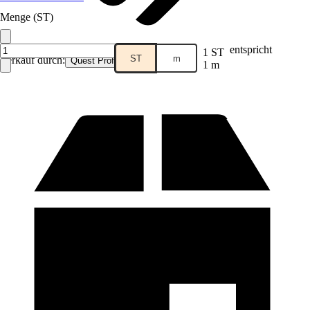
Menge (ST)
entspricht
1 ST
ST
m
Verkauf durch:
Quest Profile
1 m