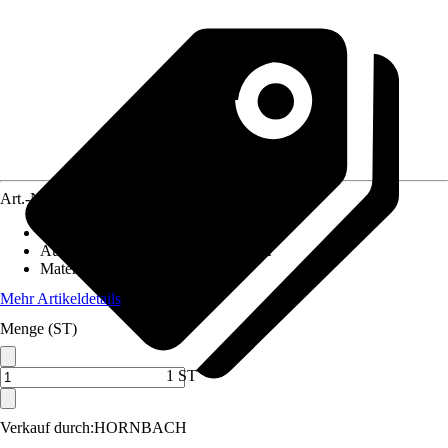
Art.-Nr.
3846910
Artikeltyp
:
Alarm
Ausführung
:
Fensteralarm, Türalarm
Material
:
Kunststoff
Mehr Artikeldetails
Menge (ST)
1 ST
Verkauf durch:
HORNBACH