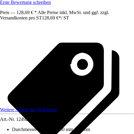
Erste Bewertung schreiben
Preis — 128,69 € * Alle Preise inkl. MwSt. und ggf. zzgl.
Versandkosten pro ST
128,69 €
*
/
ST
Weitere Artikel des Verkäufers
Art.-Nr.
12492730
Durchmesser (von - bis)
:
50 mm - 50 mm