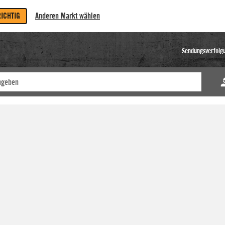
RICHTIG
Anderen Markt wählen
Sendungsverfolg