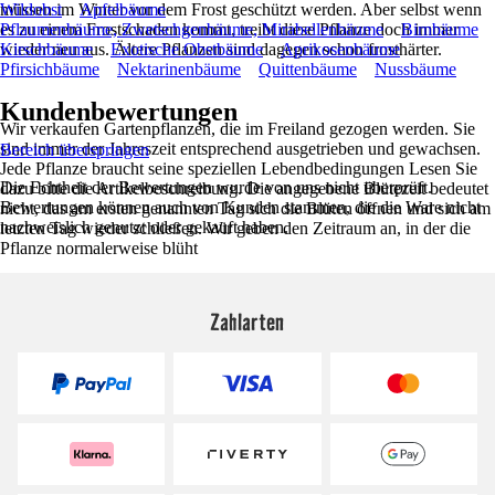
müssen im Winter vor dem Frost geschützt werden. Aber selbst wenn
Wildobst
Apfelbäume
es zu einem Frostschaden kommt, treibt diese Pflanze doch immer
Pflaumenbäume, Zwetschgenbäume, Mirabellenbäume
Birnbäume
wieder neu aus. Ältere Pflanzen sind dagegen schon frosthärter.
Kirschbäume
Exotische Obstbäume
Aprikosenbäume
Pfirsichbäume
Nektarinenbäume
Quittenbäume
Nussbäume
Kundenbewertungen
Wir verkaufen Gartenpflanzen, die im Freiland gezogen werden. Sie
sind immer der Jahreszeit entsprechend ausgetrieben und gewachsen.
Bereich überspringen
Jede Pflanze braucht seine speziellen Lebendbedingungen Lesen Sie
Die Echtheit der Bewertungen wurde von uns nicht überprüft.
dazu bitte die Artikelbeschreibung. Die angegebene Blütezeit bedeutet
Bewertungen können auch von Kunden stammen, die die Ware nicht
nicht, das am ersten genannten Tag sich die Blüten öffnen und sich am
nachweislich genutzt oder gekauft haben.
letzten Tag wieder schließen. Wir geben den Zeitraum an, in der die
Pflanze normalerweise blüht
Zahlarten