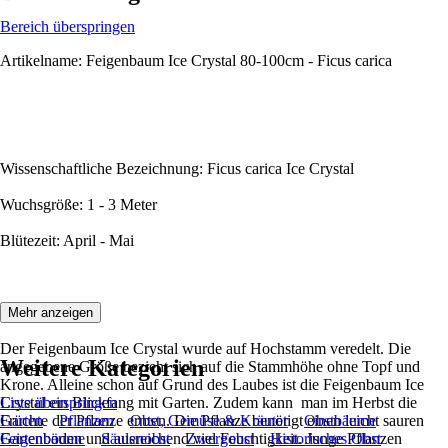
Bereich überspringen
Artikelname: Feigenbaum Ice Crystal 80-100cm - Ficus carica
Wissenschaftliche Bezeichnung: Ficus carica Ice Crystal
Wuchsgröße: 1 - 3 Meter
Blütezeit: April - Mai
Beschreibung:
Mehr anzeigen
Der Feigenbaum Ice Crystal wurde auf Hochstamm veredelt. Die
Weitere Kategorien
angegebene Größe bezieht sich auf die Stammhöhe ohne Topf und
Krone. Alleine schon auf Grund des Laubes ist die Feigenbaum Ice
Crystal ein Blickfang mit Garten. Zudem kann man im Herbst die
Liste überspringen
Früchte der Pflanze ernten. Die Pflanze benötigt einen leicht sauren
Garten
Pflanzen
Obst, Gemüse & Kräuter
Obstbäume
Gartenboden und ausreichend viel Feuchtigkeit. Junge Pflanzen
Feigenbäume
Säulenobst
Zwergobst
Historisches Obst