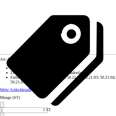
Art.-Nr.
4611265
Grundfarbe
:
Grün
Zur Auswahl von
:
Wandfarben, Fassadenfarben
Farbtoncode Hornbach
:
50.21.01; 50.21.02; 50.21.03; 50.21.04;
50.21.05; 50.21.06; 50.21.07
Mehr Artikeldetails
Menge (ST)
1 ST