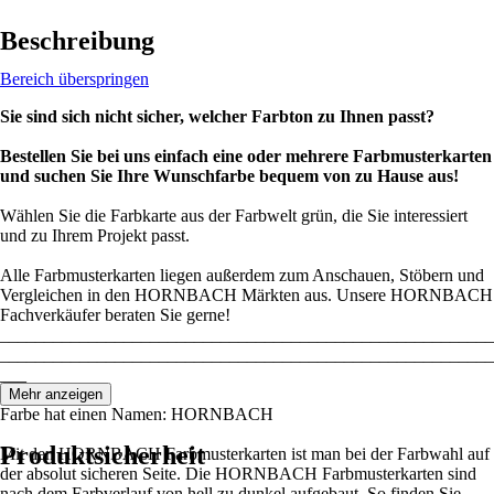
Beschreibung
Bereich überspringen
Sie sind sich nicht sicher, welcher Farbton zu Ihnen passt?
Bestellen Sie bei uns einfach eine oder mehrere Farbmusterkarten
und suchen Sie Ihre Wunschfarbe bequem von zu Hause aus!
Wählen Sie die Farbkarte aus der Farbwelt grün, die Sie interessiert
und zu Ihrem Projekt passt.
Alle Farbmusterkarten liegen außerdem zum Anschauen, Stöbern und
Vergleichen in den HORNBACH Märkten aus. Unsere HORNBACH
Fachverkäufer beraten Sie gerne!
________________________________________________________
________________________________________________________
___
Mehr anzeigen
Farbe hat einen Namen: HORNBACH
Produktsicherheit
Mit den HORNBACH Farbmusterkarten ist man bei der Farbwahl auf
der absolut sicheren Seite. Die HORNBACH Farbmusterkarten sind
nach dem Farbverlauf von hell zu dunkel aufgebaut. So finden Sie