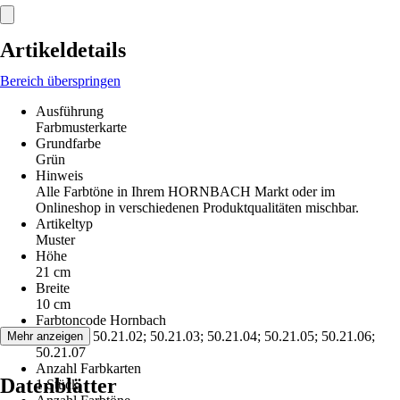
Artikeldetails
Bereich überspringen
Ausführung
Farbmusterkarte
Grundfarbe
Grün
Hinweis
Alle Farbtöne in Ihrem HORNBACH Markt oder im
Onlineshop in verschiedenen Produktqualitäten mischbar.
Artikeltyp
Muster
Höhe
21 cm
Breite
10 cm
Farbtoncode Hornbach
50.21.01; 50.21.02; 50.21.03; 50.21.04; 50.21.05; 50.21.06;
Mehr anzeigen
50.21.07
Anzahl Farbkarten
Datenblätter
1 Stück