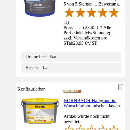
5 von 5 Sternen. 1 Bewertung.
(
1
)
Preis — ab 28,95 € * Alle
Preise inkl. MwSt. und ggf.
zzgl. Versandkosten pro
ST
ab
28,95 €
*
/
ST
Online bestellbar
Reservierbar
Konfigurierbar
HORNBACH Haftgrund im
Wunschfarbton mischen lassen
Artikel wurde noch nicht
bewertet.