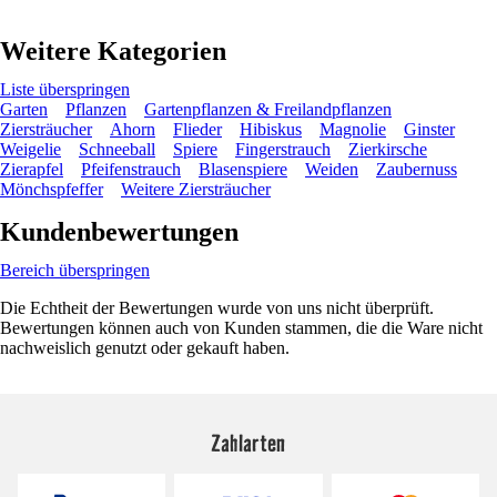
Weitere Kategorien
Liste überspringen
Garten
Pflanzen
Gartenpflanzen & Freilandpflanzen
Ziersträucher
Ahorn
Flieder
Hibiskus
Magnolie
Ginster
Weigelie
Schneeball
Spiere
Fingerstrauch
Zierkirsche
Zierapfel
Pfeifenstrauch
Blasenspiere
Weiden
Zaubernuss
Mönchspfeffer
Weitere Ziersträucher
Kundenbewertungen
Bereich überspringen
Die Echtheit der Bewertungen wurde von uns nicht überprüft.
Bewertungen können auch von Kunden stammen, die die Ware nicht
nachweislich genutzt oder gekauft haben.
Zahlarten