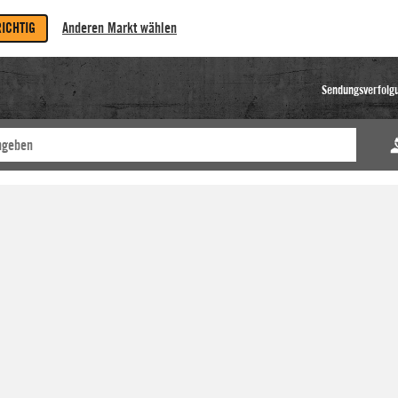
RICHTIG
Anderen Markt wählen
Sendungsverfolg