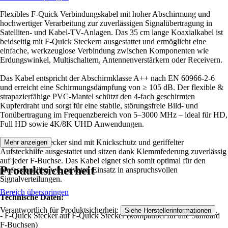
Flexibles F-Quick Verbindungskabel mit hoher Abschirmung und
hochwertiger Verarbeitung zur zuverlässigen Signalübertragung in
Satelliten- und Kabel-TV-Anlagen. Das 35 cm lange Koaxialkabel ist
beidseitig mit F-Quick Steckern ausgestattet und ermöglicht eine
einfache, werkzeuglose Verbindung zwischen Komponenten wie
Erdungswinkel, Multischaltern, Antennenverstärkern oder Receivern.
Das Kabel entspricht der Abschirmklasse A++ nach EN 60966-2-6
und erreicht eine Schirmungsdämpfung von ≥ 105 dB. Der flexible &
strapazierfähige PVC-Mantel schützt den 4-fach geschirmten
Kupferdraht und sorgt für eine stabile, störungsfreie Bild- und
Tonübertragung im Frequenzbereich von 5–3000 MHz – ideal für HD,
Full HD sowie 4K/8K UHD Anwendungen.
Die F-Quick Stecker sind mit Knickschutz und geriffelter
Mehr anzeigen
Aufsteckhilfe ausgestattet und sitzen dank Klemmfederung zuverlässig
auf jeder F-Buchse. Das Kabel eignet sich somit optimal für den
Produktsicherheit
professionellen wie privaten Einsatz in anspruchsvollen
Signalverteilungen.
Bereich überspringen
Technische Daten:
Verantwortlich für Produktsicherheit:
.
Siehe Herstellerinformationen
- F-Quick Stecker auf F-Quick Stecker (kompatibel für alle Standard
F-Buchsen)