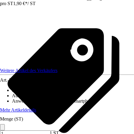
pro ST
1,90 €
*
/
ST
Weitere Artikel des Verkäufers
Art.-Nr.
12595074
Artikeltyp
:
Anschlusskabel
Ausführung
:
Anschlusskabel
Anwendungsbereich
:
Antenne, Smartphone
Mehr Artikeldetails
Menge (ST)
1 ST