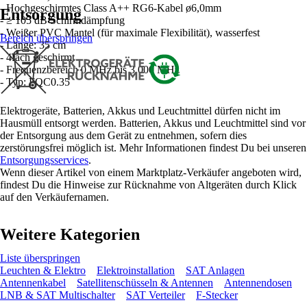
- Hochgeschirmtes Class A++ RG6-Kabel ø6,0mm
Entsorgung
- ≥ 105 dB Schirmdämpfung
- Weißer PVC Mantel (für maximale Flexibilität), wasserfest
Bereich überspringen
- Länge: 35 cm
- 4fach geschirmt
- Frequenzbereich 0 MHz bis 3 000 MHz
- Typ: FQC0.35
Elektrogeräte, Batterien, Akkus und Leuchtmittel dürfen nicht im
Hausmüll entsorgt werden. Batterien, Akkus und Leuchtmittel sind vor
der Entsorgung aus dem Gerät zu entnehmen, sofern dies
zerstörungsfrei möglich ist. Mehr Informationen findest Du bei unseren
Entsorgungsservices
.
Wenn dieser Artikel von einem Marktplatz-Verkäufer angeboten wird,
findest Du die Hinweise zur Rücknahme von Altgeräten durch Klick
auf den Verkäufernamen.
Weitere Kategorien
Liste überspringen
Leuchten & Elektro
Elektroinstallation
SAT Anlagen
Antennenkabel
Satellitenschüsseln & Antennen
Antennendosen
LNB & SAT Multischalter
SAT Verteiler
F-Stecker