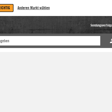
RICHTIG
Anderen Markt wählen
Sendungsverfolg