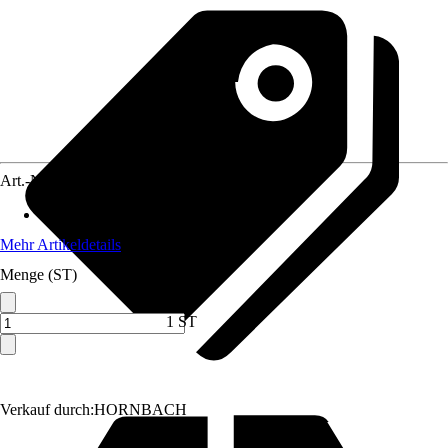
Art.-Nr.
10516755
Max. Belastbarkeit
:
500 kg
Mehr Artikeldetails
Menge (ST)
1 ST
Verkauf durch:
HORNBACH