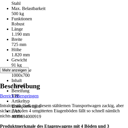
Stahl
Max. Belastbarkeit
500 kg
Funktionen
Robust
Länge
1.190 mm
Breite
725 mm
Höhe
1.820 mm
Gewicht
91 kg
Ladefläche
Mehr anzeigen
1000x700
Inhalt
Beschreibung
1 Stück
Bereifung
Bereich überspringen
TPE
Artikeltyp
Intralogistik läuft mit diesem stählernen Transportwagen zackig, aber
Transportwagen
sicher. Von den 4 umgitterten Etagenböden fällt so schnell nämlich
EAN
nichts runter.
4035694000919
Produktmerkmale des Etagenwagens mit 4 Böden und 3