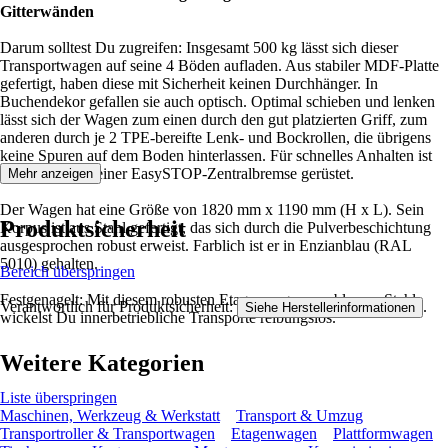
Gitterwänden
Darum solltest Du zugreifen: Insgesamt 500 kg lässt sich dieser
Transportwagen auf seine 4 Böden aufladen. Aus stabiler MDF-Platte
gefertigt, haben diese mit Sicherheit keinen Durchhänger. In
Buchendekor gefallen sie auch optisch. Optimal schieben und lenken
lässt sich der Wagen zum einen durch den gut platzierten Griff, zum
anderen durch je 2 TPE-bereifte Lenk- und Bockrollen, die übrigens
keine Spuren auf dem Boden hinterlassen. Für schnelles Anhalten ist
der Wagen mit einer EasySTOP-Zentralbremse gerüstet.
Mehr anzeigen
Der Wagen hat eine Größe von 1820 mm x 1190 mm (H x L). Sein
Produktsicherheit
Korpus ist aus Stahl gefertigt, das sich durch die Pulverbeschichtung
ausgesprochen robust erweist. Farblich ist er in Enzianblau (RAL
5010) gehalten.
Bereich überspringen
Festgenagelt: Mit diesem robusten Etagenwagen aus blauem Stahl
Verantwortlich für Produktsicherheit:
.
Siehe Herstellerinformationen
wickelst Du innerbetriebliche Transporte reibungslos.
Weitere Kategorien
Liste überspringen
Maschinen, Werkzeug & Werkstatt
Transport & Umzug
Transportroller & Transportwagen
Etagenwagen
Plattformwagen