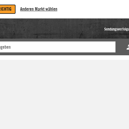
RICHTIG
Anderen Markt wählen
Sendungsverfolg