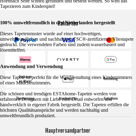
Hornbach Seite schnell gefunden und bestellt werden. So wird das
Tapezieren zum Kinderspiel!
Zahlarten
100% umweltfreundlich in den Niederlanden hergestellt
Dieses Tapetenmuster wurde auf einer hochwertigen,
umweltfreundlichen und nachhaltigen FSC®-zertifizierten Vliestapete
gedruckt. Die verwendeten Farben sind zudem wasserbasiert und
lösemittelfrei.
Anwendung und Verwendung
Diese Tapete ist perfekt für die Wandgestaltung eines Kinderzimmers
of eines Mädchenzimmers.
Die schönen und trendigen ESTAhome-Tapeten werden von
erfahrenen Designern mit Liebe zum Detail entworfen und
handwerklich in eigener Fabrik hergestellt. Die Tapeten erfüllen die
höchsten Qualitätsansprüche und werden nachhaltig und
umweltfreundlich produziert.
Hauptversandpartner