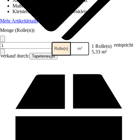
Ansatz des Musters
:
Versetzter Ansatz
Maße (BxH)
:
53 cm x 10.05 m
Kleisterempfehlung
:
Vliestapetenkleister
Mehr Artikeldetails
Menge (Rolle(n))
entspricht
1 Rolle(n)
Rolle(n)
m²
5,33 m²
Verkauf durch:
Tapetenexpo