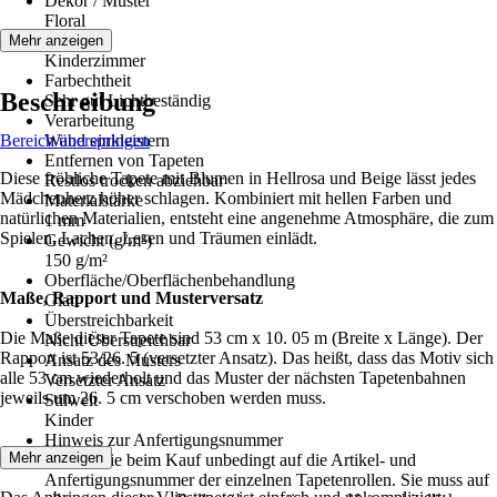
Dekor / Muster
Floral
Räume
Mehr anzeigen
Kinderzimmer
Farbechtheit
Beschreibung
Sehr gut Lichtbeständig
Verarbeitung
Bereich überspringen
Wand einkleistern
Entfernen von Tapeten
Diese fröhliche Tapete mit Blumen in Hellrosa und Beige lässt jedes
Restlos trocken abziehbar
Mädchenherz höher schlagen. Kombiniert mit hellen Farben und
Materialstärke
natürlichen Materialien, entsteht eine angenehme Atmosphäre, die zum
1 mm
Spielen, Lachen, Lesen und Träumen einlädt.
Gewicht (g/m²)
150 g/m²
Oberfläche/Oberflächenbehandlung
Maße, Rapport und Musterversatz
Glatt
Überstreichbarkeit
Die Maße dieser Tapete sind 53 cm x 10. 05 m (Breite x Länge). Der
Nicht Überstreichbar
Rapport ist 53/26. 5 (versetzter Ansatz). Das heißt, dass das Motiv sich
Ansatz des Musters
alle 53 cm wiederholt und das Muster der nächsten Tapetenbahnen
Versetzter Ansatz
jeweils um 26. 5 cm verschoben werden muss.
Stilwelt
Kinder
Hinweis zur Anfertigungsnummer
Tapezieren
Mehr anzeigen
Achten Sie beim Kauf unbedingt auf die Artikel- und
Anfertigungsnummer der einzelnen Tapetenrollen. Sie muss auf