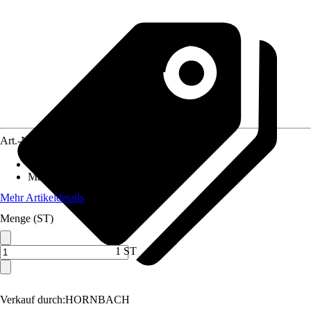
Art.-Nr.
5549090
Artikeltyp
:
Messer
Material
:
Metall
Mehr Artikeldetails
Menge (ST)
1 ST
Verkauf durch:
HORNBACH