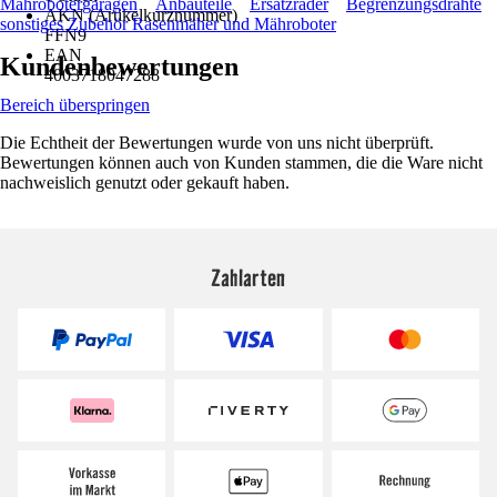
Mährobotergaragen
Anbauteile
Ersatzräder
Begrenzungsdrähte
AKN (Artikelkurznummer)
sonstiges Zubehör Rasenmäher und Mähroboter
FFN9
EAN
Kundenbewertungen
4003718047288
Bereich überspringen
Die Echtheit der Bewertungen wurde von uns nicht überprüft.
Bewertungen können auch von Kunden stammen, die die Ware nicht
nachweislich genutzt oder gekauft haben.
Zahlarten