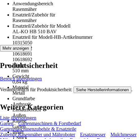
Anwendungsbereich
Rasenmäher
Ersatzteil/Zubehör für
Rasenmäher
Ersatzteil/Zubehör für Modell
AL-KO HB 510 BAV
Ersatzteil für Modell-HB-Artikelnummer
10315050
10315052
Mehr anzeigen
10618691
10618692
Produktsicherheit
Länge
510 mm
Gewicht
Bereich überspringen
0,84 kg
Material
Verantwortlich für Produktsicherheit:
.
Siehe Herstellerinformationen
Metall
Grundfarbe
Anthrazit
Weitere Kategorien
Einsatzbereich
Außen
Liste überspringen
Räume
Garten
Gartenmaschinen & Forstbedarf
Garten
Gartenmaschinenzubehör & Ersatzteile
Inhalt
Zubehör Rasenmäher und Mähroboter
Ersatzmesser
Mulchmesser
1 Stück