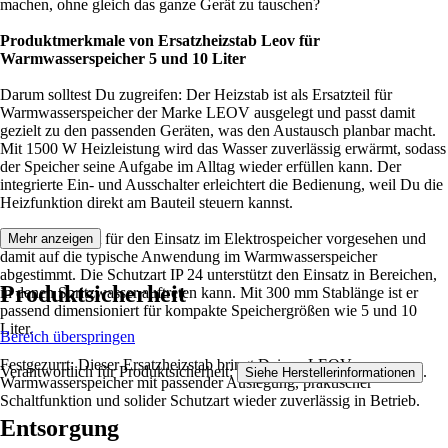
machen, ohne gleich das ganze Gerät zu tauschen?
Produktmerkmale von Ersatzheizstab Leov für
Warmwasserspeicher 5 und 10 Liter
Darum solltest Du zugreifen: Der Heizstab ist als Ersatzteil für
Warmwasserspeicher der Marke LEOV ausgelegt und passt damit
gezielt zu den passenden Geräten, was den Austausch planbar macht.
Mit 1500 W Heizleistung wird das Wasser zuverlässig erwärmt, sodass
der Speicher seine Aufgabe im Alltag wieder erfüllen kann. Der
integrierte Ein- und Ausschalter erleichtert die Bedienung, weil Du die
Heizfunktion direkt am Bauteil steuern kannst.
Der Heizstab ist für den Einsatz im Elektrospeicher vorgesehen und
Mehr anzeigen
damit auf die typische Anwendung im Warmwasserspeicher
abgestimmt. Die Schutzart IP 24 unterstützt den Einsatz in Bereichen,
Produktsicherheit
in denen Spritzwasser auftreten kann. Mit 300 mm Stablänge ist er
passend dimensioniert für kompakte Speichergrößen wie 5 und 10
Liter.
Bereich überspringen
Festgezurrt: Dieser Ersatzheizstab bringt Deinen LEOV-
Verantwortlich für Produktsicherheit:
.
Siehe Herstellerinformationen
Warmwasserspeicher mit passender Auslegung, praktischer
Schaltfunktion und solider Schutzart wieder zuverlässig in Betrieb.
Entsorgung