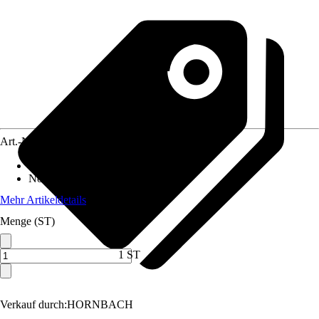
Art.-Nr.
10110042
Heizleistung
:
1.500 W
Norm / Prüfzeichen
:
IP 24
Mehr Artikeldetails
Menge (ST)
1 ST
Verkauf durch:
HORNBACH